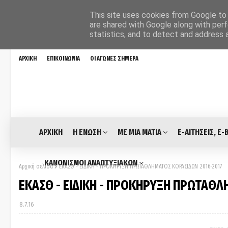
This site uses cookies from Google to d
are shared with Google along with perf
statistics, and to detect and address 
ΑΡΧΙΚΗ
ΕΠΙΚΟΙΝΩΝΙΑ
ΟΙ ΑΓΩΝΕΣ ΣΗΜΕΡΑ
ΑΡΧΙΚΗ
Η ΕΝΩΣΗ
ΜΕ ΜΙΑ ΜΑΤΙΑ
E-ΑΙΤΗΣΕΙΣ, E-
ΚΑΝΟΝΙΣΜΟΙ ΑΝΑΠΤΥΞΙΑΚΩΝ
Αρχική σελίδα
ΕΚΑΣΘ - ΕΙΔΙΚΗ - ΠΡΟΚΗΡΥΞΗ ΠΡΩΤΑΘΛΗΜΑΤΟΣ ΚΟΡΑΣΙΔΩΝ 2016-2017
ΕΚΑΣΘ - ΕΙΔΙΚΗ - ΠΡΟΚΗΡΥΞΗ ΠΡΩΤΑΘΛ
8.7.16