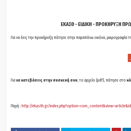
ΕΚΑΣΘ - ΕΙΔΙΚΗ - ΠΡΟΚΗΡΥΞΗ ΠΡ
Για να δεις την προκήρυξη πάτησε στην παραπάνω εικόνα, μικρογραφία τ
Για
να κατεβάσεις στην συσκευή σου
, το αρχείο (pdf), πάτησε στο
κό
Πηγή :
http://ekasth.gr/index.php?option=com_content&view=article&i