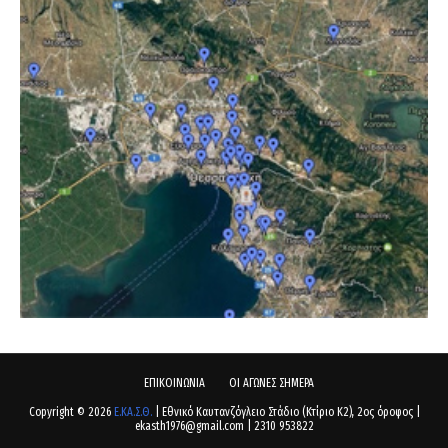
ΕΠΙΚΟΙΝΩΝΙΑ
ΟΙ ΑΓΩΝΕΣ ΣΗΜΕΡΑ
Copyright ©
2026
Ε.ΚΑ.Σ.Θ.
| Εθνικό Καυτανζόγλειο Στάδιο (Κτίριο Κ2), 2ος όροφος |
ekasth1976@gmail.com | 2310 953822