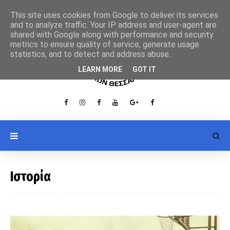
This site uses cookies from Google to deliver its services
and to analyze traffic. Your IP address and user-agent are
shared with Google along with performance and security
metrics to ensure quality of service, generate usage
statistics, and to detect and address abuse.
LEARN MORE
GOT IT
Ιστορία