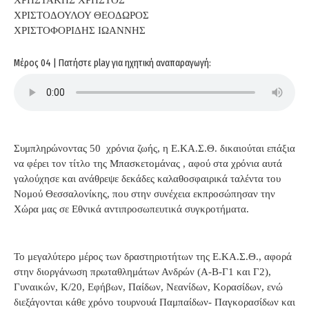
ΧΡΗΣΤΑΚΗΣ ΧΡΗΣΤΟΣ
ΧΡΙΣΤΟΔΟΥΛΟΥ ΘΕΟΔΩΡΟΣ
ΧΡΙΣΤΟΦΟΡΙΔΗΣ ΙΩΑΝΝΗΣ
Μέρος 04 | Πατήστε play για ηχητική αναπαραγωγή:
Συμπληρώνοντας 50 χρόνια ζωής, η Ε.ΚΑ.Σ.Θ. δικαιούται επάξια
να φέρει τον τίτλο της Μπασκετομάνας , αφού στα χρόνια αυτά
γαλούχησε και ανάθρεψε δεκάδες καλαθοσφαιρικά ταλέντα του
Νομού Θεσσαλονίκης, που στην συνέχεια εκπροσώπησαν την
Χώρα μας σε Εθνικά αντιπροσωπευτικά συγκροτήματα.
Το μεγαλύτερο μέρος των δραστηριοτήτων της Ε.ΚΑ.Σ.Θ., αφορά
στην διοργάνωση πρωταθλημάτων Ανδρών (Α-Β-Γ1 και Γ2),
Γυναικών, Κ/20, Εφήβων, Παίδων, Νεανίδων, Κορασίδων, ενώ
διεξάγονται κάθε χρόνο τουρνουά Παμπαίδων- Παγκορασίδων και