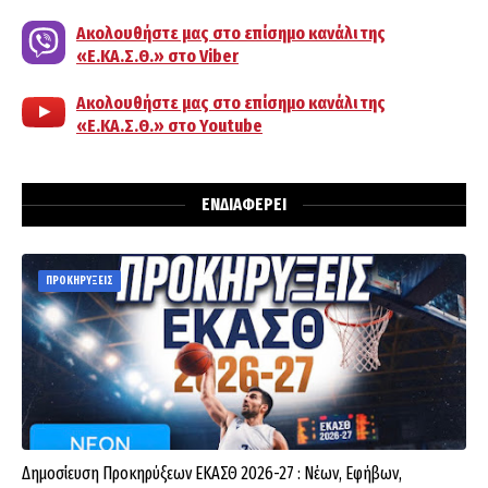
Ακολουθήστε μας στο επίσημο κανάλι της
«Ε.ΚΑ.Σ.Θ.» στο Viber
Ακολουθήστε μας στο επίσημο κανάλι της
«Ε.ΚΑ.Σ.Θ.» στο Youtube
ΕΝΔΙΑΦΕΡΕΙ
ΠΡΟΚΗΡΥΞΕΙΣ
Δημοσίευση Προκηρύξεων ΕΚΑΣΘ 2026-27 : Νέων, Εφήβων,