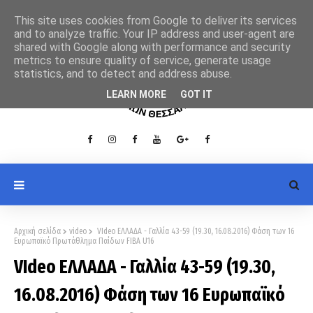
This site uses cookies from Google to deliver its services
and to analyze traffic. Your IP address and user-agent are
shared with Google along with performance and security
metrics to ensure quality of service, generate usage
statistics, and to detect and address abuse.
LEARN MORE
GOT IT
Αρχική σελίδα
video
VIdeo ΕΛΛΑΔΑ - Γαλλία 43-59 (19.30, 16.08.2016) Φάση των 16
Ευρωπαϊκό Πρωτάθλημα Παίδων FIBA U16
VIdeo ΕΛΛΑΔΑ - Γαλλία 43-59 (19.30,
16.08.2016) Φάση των 16 Ευρωπαϊκό