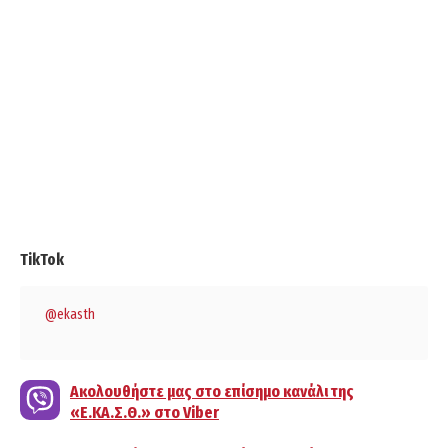
TikTok
@ekasth
Ακολουθήστε μας στο επίσημο κανάλι της
«Ε.ΚΑ.Σ.Θ.» στο Viber