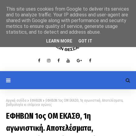
This site uses cookies from Google to deliver its services
and to analyze traffic. Your IP address and user-agent are
shared with Google along with performance and security
metrics to ensure quality of service, generate usage
statistics, and to detect and address abuse.
LEARN MORE
GOT IT
Αρχική σελίδα
ΕΦΗΒΩΝ
ΕΦΗΒΩΝ 1ος ΟΜ ΕΚΑΣΘ, 1η αγωνιστική. Αποτελέσματα,
βαθμολογία κι επόμενοι αγώνες
ΕΦΗΒΩΝ 1ος ΟΜ ΕΚΑΣΘ, 1η
αγωνιστική. Αποτελέσματα,