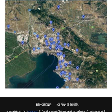
ΕΠΙΚΟΙΝΩΝΙΑ
ΟΙ ΑΓΩΝΕΣ ΣΗΜΕΡΑ
Copyright ©
2026
Ε.ΚΑ.Σ.Θ.
| Εθνικό Καυτανζόγλειο Στάδιο (Κτίριο Κ2), 2ος όροφος |