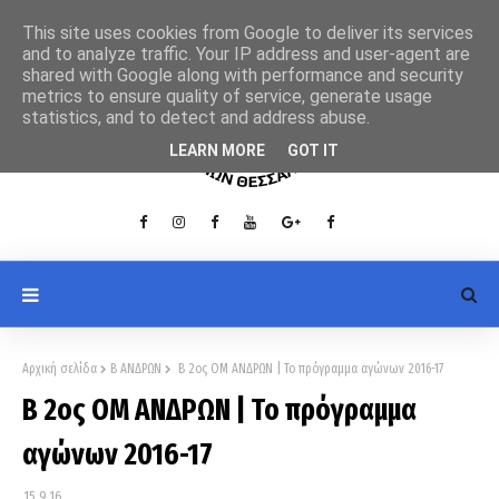
This site uses cookies from Google to deliver its services
and to analyze traffic. Your IP address and user-agent are
shared with Google along with performance and security
metrics to ensure quality of service, generate usage
statistics, and to detect and address abuse.
LEARN MORE
GOT IT
Αρχική σελίδα
Β ΑΝΔΡΩΝ
B 2ος ΟΜ ΑΝΔΡΩΝ | Το πρόγραμμα αγώνων 2016-17
B 2ος ΟΜ ΑΝΔΡΩΝ | Το πρόγραμμα
αγώνων 2016-17
15.9.16