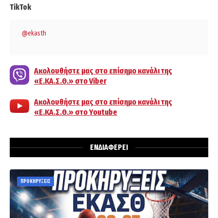
TikTok
@ekasth
Ακολουθήστε μας στο επίσημο κανάλι της
«Ε.ΚΑ.Σ.Θ.» στο Viber
Ακολουθήστε μας στο επίσημο κανάλι της
«Ε.ΚΑ.Σ.Θ.» στο Youtube
ΕΝΔΙΑΦΕΡΕΙ
ΠΡΟΚΗΡΥΞΕΙΣ