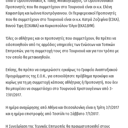
είναι ο Ομοσπονδιακός κ. Τάκης Μπακογεώργος. Οι Ομοσπονδιακοί
Προπονητές που θα συμμετέχουν στο Τουρνουά είναι οι κ.κ. Ελένη
Καφαντάρη και Ιωάννα Κουτρόγιαννου. Οι Περιφερειακοί Προπονητές
που θα συμμετέχουν στο Τουρνουά είναι οι κ.κ. Κατρά Ζοζεφίνα (ΕΣΚΑ),
Βανού Έφη (ΕΣΚΑΝΑ) και Κυρκοπούλου Όλγα (ΕΚΑΣΔΥΜ).
Όλες οι αθλήτριες και οι προπονητές που συμμετέχουν, θα πρέπει να
ειδοποιηθούν από τις αρμόδιες υπηρεσίες των Ενώσεων και Τοπικών
Επιτροπών, για τη συμμετοχή τους στο Τουρνουά και για τον τρόπο με
τον οποίο θα μετακινηθούν.
Επίσης, θα πρέπει να ενημερώσετε εγκαίρως το Γραφείο Αναπτυξιακού
Προγράμματος της Ε.Ο.Κ., για οποιοδήποτε πρόβλημα προκύψει και
κυρίως για τη μη συμμετοχή κάποιας αθλήτριας ή Προπονητή, που δεν
θα μπορέσει να συμμετάσχει στο Τουρνουά Χριστουγέννων από 3-
7/01/2017.
Η ημέρα αναχώρησης από Αθήνα και Θεσσαλονίκη είναι η Τρίτη 3/1/2017
και η ημέρα επιστροφής από Τσοτύλι το Σάββατο 7/1/2017.
Η Συνεδρίαση της Τεχνικής Επιτροπής θα πραγματοποιηθεί στους