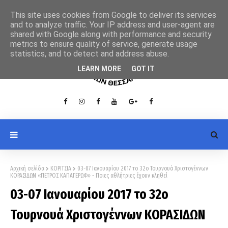
This site uses cookies from Google to deliver its services
and to analyze traffic. Your IP address and user-agent are
shared with Google along with performance and security
metrics to ensure quality of service, generate usage
statistics, and to detect and address abuse.
LEARN MORE
GOT IT
Αρχική σελίδα
ΚΟΡΙΤΣΙΑ
03-07 Ιανουαρίου 2017 το 32ο Τουρνουά Χριστογέννων
ΚΟΡΑΣΙΔΩΝ «ΠΕΤΡΟΣ ΚΑΠΑΓΕΡΩΦ» - Ποιες αθλήτριες έχουν κληθεί
03-07 Ιανουαρίου 2017 το 32ο
Τουρνουά Χριστογέννων ΚΟΡΑΣΙΔΩΝ