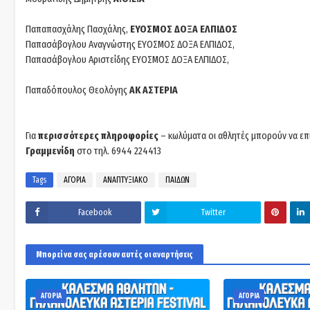
Παπαπασχάλης Πασχάλης,
ΕΥΟΣΜΟΣ ΔΟΞΑ ΕΛΠΙΔΟΣ
Παπασάβογλου Αναγνώστης ΕΥΟΣΜΟΣ ΔΟΞΑ ΕΛΠΙΔΟΣ,
Παπασάβογλου Αριστείδης ΕΥΟΣΜΟΣ ΔΟΞΑ ΕΛΠΙΔΟΣ,
Παπαδόπουλος Θεολόγης
ΑΚ ΑΣΤΕΡΙΑ
Για
περισσότερες πληροφορίες
– κωλύματα οι αθλητές μπορούν να ε
Γραμμενίδη
στο τηλ. 6944 224413
Tags
ΑΓΟΡΙΑ
ΑΝΑΠΤΥΞΙΑΚΟ
ΠΑΙΔΩΝ
Facebook
Twitter
Μπορεί να σας αρέσουν αυτές οι αναρτήσεις
ΑΓΟΡΙΑ
ΑΓΟΡΙΑ