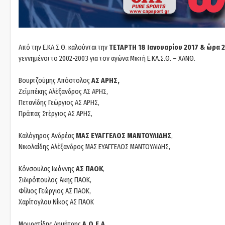
Από την Ε.ΚΑ.Σ.Θ. καλούνται την
ΤΕΤΑΡΤΗ 18 Ιανουαρίου 2017 & ώρα 2
γεννημένοι το 2002-2003 για τον αγώνα Μικτή Ε.ΚΑ.Σ.Θ. – ΧΑΝΘ.
Βουρτζούμης Απόστολος
ΑΣ ΑΡΗΣ,
Ζεϊμπέκης Αλέξανδρος ΑΣ ΑΡΗΣ,
Πετανίδης Γεώργιος ΑΣ ΑΡΗΣ,
Πράπας Στέργιος ΑΣ ΑΡΗΣ,
Καλόγηρος Ανδρέας
ΜΑΣ ΕΥΑΓΓΕΛΟΣ ΜΑΝΤΟΥΛΙΔΗΣ
,
Νικολαίδης Αλέξανδρος ΜΑΣ ΕΥΑΓΓΕΛΟΣ ΜΑΝΤΟΥΛΙΔΗΣ,
Κόνσουλας Ιωάννης
ΑΣ ΠΑΟΚ
,
Σιδιρόπουλος Άκης ΠΑΟΚ,
Φίλιος Γεώργιος ΑΣ ΠΑΟΚ,
Χαρίτογλου Νίκος ΑΣ ΠΑΟΚ
Μουρατίδης Δημήτρης
Α.Ο.Ε.Α