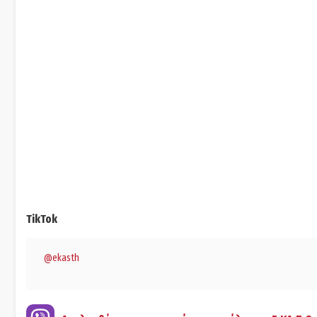
TikTok
@ekasth