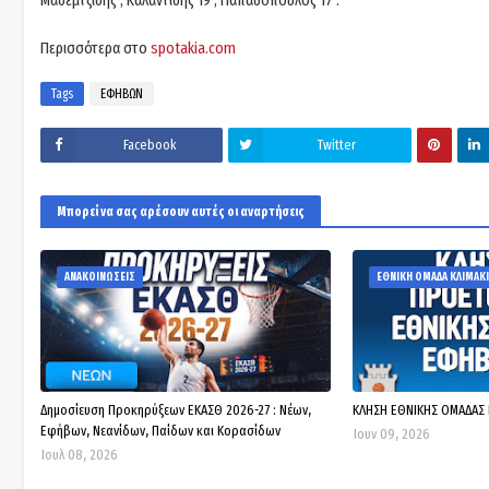
Μαδεμτζίδης , Καλαντίδης 19 , Παπαδόπουλος 17 .
Περισσότερα στο
spotakia.com
Tags
ΕΦΗΒΩΝ
Facebook
Twitter
Μπορεί να σας αρέσουν αυτές οι αναρτήσεις
ΑΝΑΚΟΙΝΩΣΕΙΣ
ΕΘΝΙΚΗ ΟΜΑΔΑ ΚΛΙΜΑΚΙ
Δημοσίευση Προκηρύξεων ΕΚΑΣΘ 2026-27 : Νέων,
ΚΛΗΣΗ ΕΘΝΙΚΗΣ ΟΜΑΔΑΣ
Εφήβων, Νεανίδων, Παίδων και Κορασίδων
Ιουν 09, 2026
Ιουλ 08, 2026