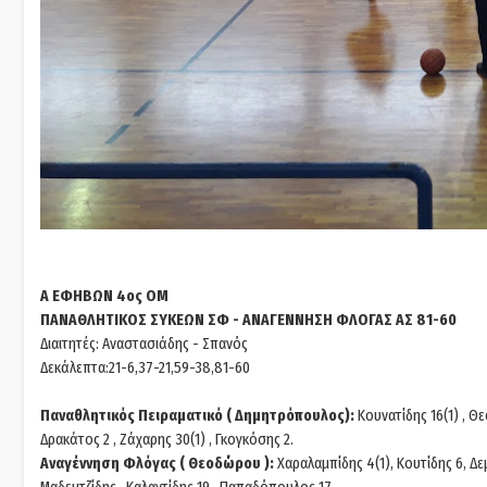
Α ΕΦΗΒΩΝ 4ος ΟΜ
ΠΑΝΑΘΛΗΤΙΚΟΣ ΣΥΚΕΩΝ ΣΦ - ΑΝΑΓΕΝΝΗΣΗ ΦΛΟΓΑΣ ΑΣ 81-60
Διαιτητές: Αναστασιάδης - Σπανός
Δεκάλεπτα:21-6,37-21,59-38,81-60
Παναθλητικός Πειραματικό ( Δημητρόπουλος):
Κουνατίδης 16(1) , Θε
Δρακάτος 2 , Ζάχαρης 30(1) , Γκογκόσης 2.
Αναγέννηση Φλόγας ( Θεοδώρου ):
Χαραλαμπίδης 4(1), Κουτίδης 6, Δε