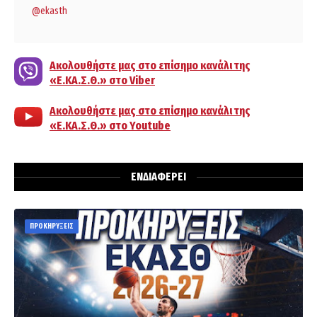
@ekasth
Ακολουθήστε μας στο επίσημο κανάλι της
«Ε.ΚΑ.Σ.Θ.» στο Viber
Ακολουθήστε μας στο επίσημο κανάλι της
«Ε.ΚΑ.Σ.Θ.» στο Youtube
ΕΝΔΙΑΦΕΡΕΙ
ΠΡΟΚΗΡΥΞΕΙΣ