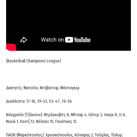
(Basketball Champions League)
Διαιτητές: Ματσόνι, Ντάβιντοφ, Μάντινγκερ
Δεκάλεπτα: 17-16, 39-33, 53-47, 70-56
Βιλερμπάν (Τζάκσον): Ντράγκοβιτς 8, Μίτσαμ 4, Ούτερ 3, Λανγκ 8, Σι 6,
Νουά 1, Χοντζ 13, Νέλσον 15, Γουάτκινς 12
ΠΑΟΚ (Μαρκόπουλος): Χρυσικόπουλος, Κόνιαρης 2, Τσόχλας, Τέιλορ,