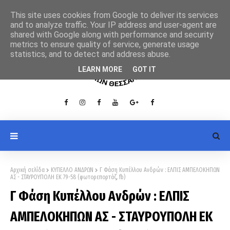
This site uses cookies from Google to deliver its services
and to analyze traffic. Your IP address and user-agent are
shared with Google along with performance and security
metrics to ensure quality of service, generate usage
statistics, and to detect and address abuse.
LEARN MORE
GOT IT
Αρχική σελίδα
ΚΥΠΕΛΛΟ ΑΝΔΡΩΝ
Γ Φάση Κυπέλλου Ανδρών : ΕΛΠΙΣ ΑΜΠΕΛΟΚΗΠΩΝ
ΑΣ - ΣΤΑΥΡΟΥΠΟΛΗ ΕΚ 79-58 (φωτορεπορτάζ, fb)
Γ Φάση Κυπέλλου Ανδρών : ΕΛΠΙΣ
ΑΜΠΕΛΟΚΗΠΩΝ ΑΣ - ΣΤΑΥΡΟΥΠΟΛΗ ΕΚ