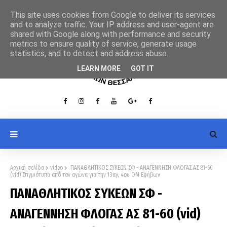
This site uses cookies from Google to deliver its services
and to analyze traffic. Your IP address and user-agent are
shared with Google along with performance and security
metrics to ensure quality of service, generate usage
statistics, and to detect and address abuse.
LEARN MORE
GOT IT
Αρχική σελίδα
video
ΠΑΝΑΘΛΗΤΙΚΟΣ ΣΥΚΕΩΝ ΣΦ - ΑΝΑΓΕΝΝΗΣΗ ΦΛΟΓΑΣ ΑΣ 81-60
(vid) Στιγμιότυπα από τον αγώνα για την 13αγ, 4ου ΟΜ Εφήβων
ΠΑΝΑΘΛΗΤΙΚΟΣ ΣΥΚΕΩΝ ΣΦ -
ΑΝΑΓΕΝΝΗΣΗ ΦΛΟΓΑΣ ΑΣ 81-60 (vid)