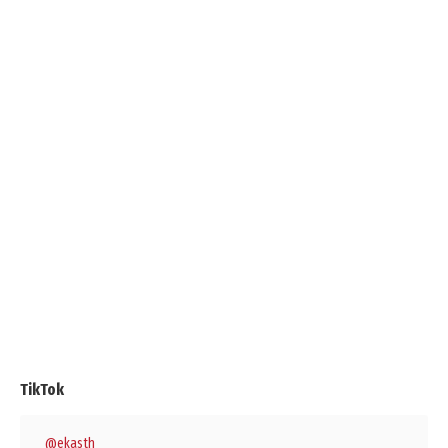
TikTok
@ekasth