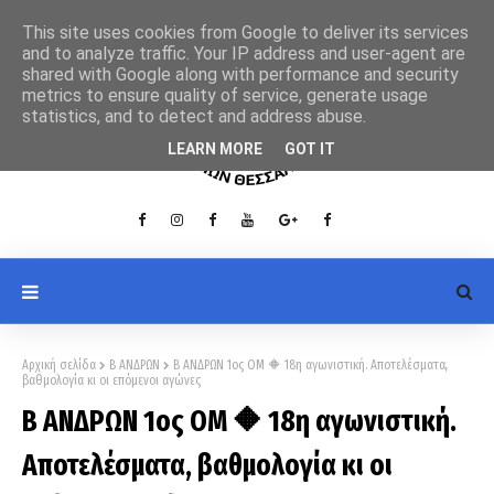
This site uses cookies from Google to deliver its services
and to analyze traffic. Your IP address and user-agent are
shared with Google along with performance and security
metrics to ensure quality of service, generate usage
statistics, and to detect and address abuse.
LEARN MORE
GOT IT
Αρχική σελίδα
Β ΑΝΔΡΩΝ
Β ΑΝΔΡΩΝ 1ος ΟΜ 🔶 18η αγωνιστική. Αποτελέσματα,
βαθμολογία κι οι επόμενοι αγώνες
Β ΑΝΔΡΩΝ 1ος ΟΜ 🔶 18η αγωνιστική.
Αποτελέσματα, βαθμολογία κι οι