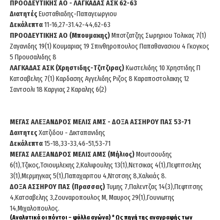
ΠΡΟΟΔΕΥΤΙΚΗΣ ΑΟ - ΛΑΓΚΑΔΑΣ ΑΣΚ 62-63
Διατητές
Ευσταθιαδης-Παπαγεωργιου
Δεκάλεπτα
11-16,27-31.42-44,62-63
ΠΡΟΟΔΕΥΤΙΚΗΣ ΑΟ (Μπουμακης)
Μποτζατζης Σωρηριου Τολικας 7(1)
Ζαγανιδης 19(1) Κουμαριας 19 Σπινθηροπουλος Παπαθανασιου 4 Γκογκος
5 Προυσαλιδης 8
ΛΑΓΚΑΔΑΣ ΑΣΚ (Χρηστιδης-Τζιτζιρας)
Κωστελιδης 10 Χρηστιδης Π
Κατσαβελης 7(1) Καρδασης Αγγελιδης Ριζος 8 Καραποστολακης 12
Σαντσολι 18 Καργιας 2 Καραλης 6(2)
ΜΕΓΑΣ ΑΛΕΞΑΝΔΡΟΣ ΜΕΛΙΣ ΑΜΣ - ΔΟΞΑ ΑΣΣΗΡΟΥ ΠΑΣ 53-71
Δαιτητες
Χατζιδου - Δικταπανιδης
Δεκάλεπτα
15-18,33-33,46-51,53-71
ΜΕΓΑΣ ΑΛΕΞΑΝΔΡΟΣ ΜΕΛΙΣ ΑΜΣ (Μήλιος)
Μουτσουδης
6(1),Τζικος,Τσιουμλεκης 2,Καλιφουλης 13(1),Νετσικας 4(1),Πεφτιτσελης
3(1),Μερμηγκας 5(1),Παπαχαριτου 4,Ντοτσης 8,Χαλκιάς 8.
ΔΟΞΑ ΑΣΣΗΡΟΥ ΠΑΣ (Πρασσας)
Τυμης 7,Παλεντζας 14(3),Πεφτιτσης
4,Κατσαβελης 3,Ζουναροπουλος Μ, Μαυρος 29(1),Γουνιωτης
14,Μιχαλοπουλος.
(Αναλυτικά οι πόντοι – φύλλα αγώνα) * Ως πηγή της αναγραφής των