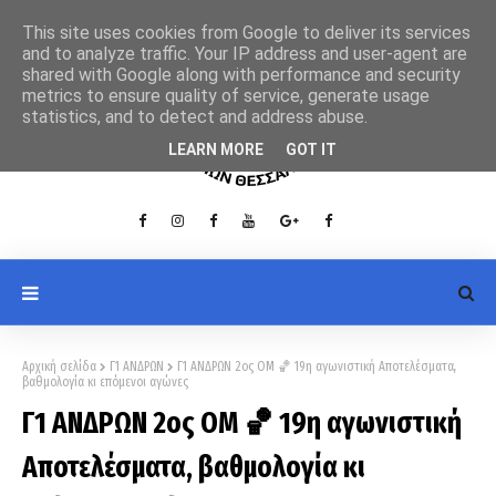
This site uses cookies from Google to deliver its services
and to analyze traffic. Your IP address and user-agent are
shared with Google along with performance and security
metrics to ensure quality of service, generate usage
statistics, and to detect and address abuse.
LEARN MORE
GOT IT
Αρχική σελίδα
Γ1 ΑΝΔΡΩΝ
Γ1 ΑΝΔΡΩΝ 2ος ΟΜ 🏀 19η αγωνιστική Αποτελέσματα,
βαθμολογία κι επόμενοι αγώνες
Γ1 ΑΝΔΡΩΝ 2ος ΟΜ 🏀 19η αγωνιστική
Αποτελέσματα, βαθμολογία κι