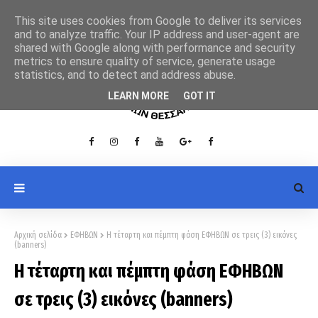
This site uses cookies from Google to deliver its services
and to analyze traffic. Your IP address and user-agent are
shared with Google along with performance and security
metrics to ensure quality of service, generate usage
statistics, and to detect and address abuse.
LEARN MORE
GOT IT
Αρχική σελίδα
ΕΦΗΒΩΝ
Η τέταρτη και πέμπτη φάση ΕΦΗΒΩΝ σε τρεις (3) εικόνες
(banners)
Η τέταρτη και πέμπτη φάση ΕΦΗΒΩΝ
σε τρεις (3) εικόνες (banners)