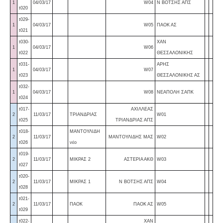
1
04/03/17
W04
Ν ΒΟΤΣΗΣ ΑΠΣ
t020
t029-
1
04/03/17
W05
ΠΑΟΚ ΑΣ
t021
t030-
ΧΑΝ
1
04/03/17
W06
t022
ΘΕΣΣΑΛΟΝΙΚΗΣ
t031-
ΑΡΗΣ
1
04/03/17
W07
t023
ΘΕΣΣΑΛΟΝΙΚΗΣ ΑΣ
t032-
1
04/03/17
W08
ΝΕΑΠΟΛΗ ΣΑΠΚ
t024
t017-
ΑΧΙΛΛΕΑΣ
2
11/03/17
ΤΡΙΑΝΔΡΙΑΣ
W01
t025
ΤΡΙΑΝΔΡΙΑΣ ΑΠΣ
t018-
ΜΑΝΤΟΥΛΙΔΗ
2
11/03/17
ΜΑΝΤΟΥΛΙΔΗΣ ΜΑΣ
W02
t026
νέο
t019-
2
11/03/17
ΜΙΚΡΑΣ 2
ΑΣΤΕΡΙΑ ΑΚΘ
W03
t027
t020-
2
11/03/17
ΜΙΚΡΑΣ 1
Ν ΒΟΤΣΗΣ ΑΠΣ
W04
t028
t021-
2
11/03/17
ΠΑΟΚ
ΠΑΟΚ ΑΣ
W05
t029
t022-
ΧΑΝ