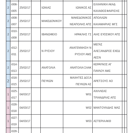
t006-
ΕΛΛΗΝΙΚΗ ΑΚΑΔ
2
25/02/17
ΙΩΝΙΑΣ
ΙΩΝΙΚΟΣ ΑΣ
t005
ΚΑΛΑΘΟΣΦΑΙΡΙΣΗΣ
t008-
ΜΑΚΕΔΟΝΙΚΟΣ
ΑΠΟΛΛΩΝ
2
25/02/17
ΜΑΚΕΔΟΝΙΚΟΥ
t007
ΝΕΑΠΟΛΗΣ ΑΠΣ
ΚΑΛΑΜΑΡΙΑΣ ΜΓΣ
t010-
2
25/02/17
ΙΒΑΝΩΦΕΙΟ
ΗΡΑΚΛΗΣ ΓΣ
ΑΙΑΣ ΕΥΟΣΜΟΥ ΑΠΣ
t009
ΜΕΓΑΣ
t012-
ΑΝΑΓΕΝΝΗΣΗ Ν
2
25/02/17
Ν ΡΥΣΙΟΥ
ΑΛΕΞΑΝΔΡΟΣ ΕΧΕΔ
t011
ΡΥΣΙΟΥ ΑΜΣ
ΑΕΣΝ
t014-
ΚΕΡΑΥΝΟΣ ΑΓ
2
25/02/17
ΑΝΑΤΟΛΙΑ
ΑΝΑΤΟΛΙΑ ΣΑΑΚ
t013
ΠΑΥΛΟΥ ΑΜΣ
t016-
ΜΑΧΗΤΕΣ ΔΟΞΑ
2
25/02/17
ΠΕΥΚΩΝ
ΑΡΕΤΣΟΥΣ AO
t015
ΠΕΥΚΩΝ ΑΣ
t025-
ΑΧΙΛΛΕΑΣ
1
04/03/17
W01
t017
ΤΡΙΑΝΔΡΙΑΣ ΑΠΣ
t026-
1
04/03/17
W02
ΜΑΝΤΟΥΛΙΔΗΣ ΜΑΣ
t018
t027-
1
04/03/17
W03
ΑΣΤΕΡΙΑ ΑΚΘ
t019
t028-