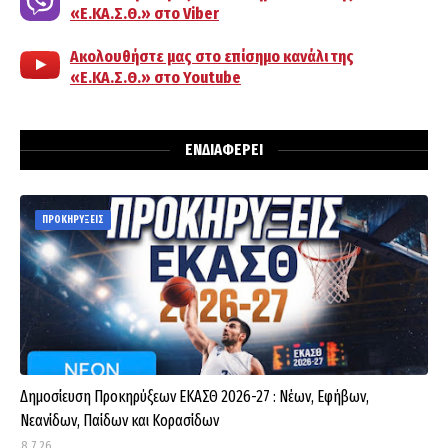
«Ε.ΚΑ.Σ.Θ.» στο Viber
Ακολουθήστε μας στο επίσημο κανάλι της
«Ε.ΚΑ.Σ.Θ.» στο Youtube
ΕΝΔΙΑΦΕΡΕΙ
ΠΡΟΚΗΡΥΞΕΙΣ
Δημοσίευση Προκηρύξεων ΕΚΑΣΘ 2026-27 : Νέων, Εφήβων,
Νεανίδων, Παίδων και Κορασίδων
8.7.26