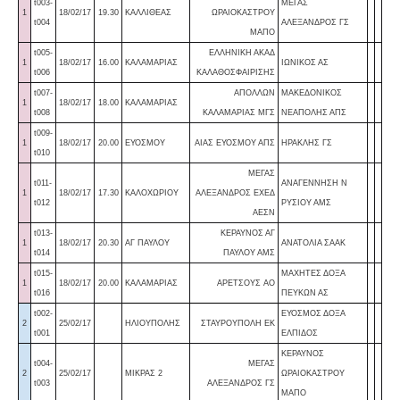
t003-
ΜΕΓΑΣ
1
18/02/17
19.30
ΚΑΛΛΙΘΕΑΣ
ΩΡΑΙΟΚΑΣΤΡΟΥ
t004
ΑΛΕΞΑΝΔΡΟΣ ΓΣ
ΜΑΠΟ
t005-
ΕΛΛΗΝΙΚΗ ΑΚΑΔ
1
18/02/17
16.00
ΚΑΛΑΜΑΡΙΑΣ
ΙΩΝΙΚΟΣ ΑΣ
t006
ΚΑΛΑΘΟΣΦΑΙΡΙΣΗΣ
t007-
ΑΠΟΛΛΩΝ
ΜΑΚΕΔΟΝΙΚΟΣ
1
18/02/17
18.00
ΚΑΛΑΜΑΡΙΑΣ
t008
ΚΑΛΑΜΑΡΙΑΣ ΜΓΣ
ΝΕΑΠΟΛΗΣ ΑΠΣ
t009-
1
18/02/17
20.00
ΕΥΟΣΜΟΥ
ΑΙΑΣ ΕΥΟΣΜΟΥ ΑΠΣ
ΗΡΑΚΛΗΣ ΓΣ
t010
ΜΕΓΑΣ
t011-
ΑΝΑΓΕΝΝΗΣΗ Ν
1
18/02/17
17.30
ΚΑΛΟΧΩΡΙΟΥ
ΑΛΕΞΑΝΔΡΟΣ ΕΧΕΔ
t012
ΡΥΣΙΟΥ ΑΜΣ
ΑΕΣΝ
t013-
ΚΕΡΑΥΝΟΣ ΑΓ
1
18/02/17
20.30
ΑΓ ΠΑΥΛΟΥ
ΑΝΑΤΟΛΙΑ ΣΑΑΚ
t014
ΠΑΥΛΟΥ ΑΜΣ
t015-
ΜΑΧΗΤΕΣ ΔΟΞΑ
1
18/02/17
20.00
ΚΑΛΑΜΑΡΙΑΣ
ΑΡΕΤΣΟΥΣ AO
t016
ΠΕΥΚΩΝ ΑΣ
t002-
ΕΥΟΣΜΟΣ ΔΟΞΑ
2
25/02/17
ΗΛΙΟΥΠΟΛΗΣ
ΣΤΑΥΡΟΥΠΟΛΗ ΕΚ
t001
ΕΛΠΙΔΟΣ
ΚΕΡΑΥΝΟΣ
t004-
ΜΕΓΑΣ
2
25/02/17
ΜΙΚΡΑΣ 2
ΩΡΑΙΟΚΑΣΤΡΟΥ
t003
ΑΛΕΞΑΝΔΡΟΣ ΓΣ
ΜΑΠΟ