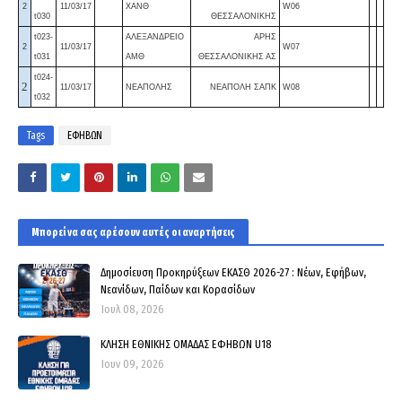
2
11/03/17
ΧΑΝΘ
W06
t030
ΘΕΣΣΑΛΟΝΙΚΗΣ
t023-
ΑΛΕΞΑΝΔΡΕΙΟ
ΑΡΗΣ
2
11/03/17
W07
t031
ΑΜΘ
ΘΕΣΣΑΛΟΝΙΚΗΣ ΑΣ
t024-
2
11/03/17
ΝΕΑΠΟΛΗΣ
ΝΕΑΠΟΛΗ ΣΑΠΚ
W08
t032
Tags
ΕΦΗΒΩΝ
Μπορεί να σας αρέσουν αυτές οι αναρτήσεις
Δημοσίευση Προκηρύξεων ΕΚΑΣΘ 2026-27 : Νέων, Εφήβων,
Νεανίδων, Παίδων και Κορασίδων
Ιουλ 08, 2026
ΚΛΗΣΗ ΕΘΝΙΚΗΣ ΟΜΑΔΑΣ ΕΦΗΒΩΝ U18
Ιουν 09, 2026