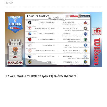
16.2.17
Η Δ και Ε Φάση ΕΦΗΒΩΝ σε τρεις (3) εικόνες (banners)