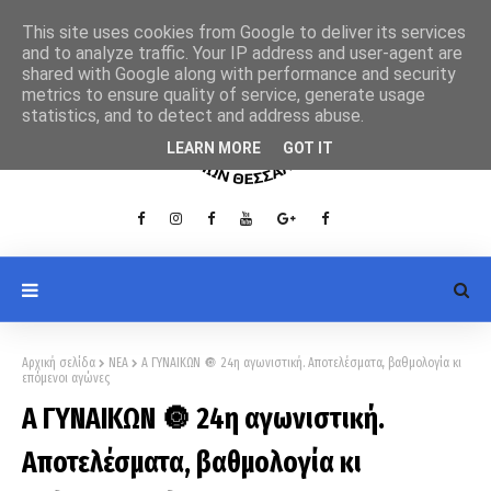
This site uses cookies from Google to deliver its services
and to analyze traffic. Your IP address and user-agent are
shared with Google along with performance and security
metrics to ensure quality of service, generate usage
statistics, and to detect and address abuse.
LEARN MORE
GOT IT
Αρχική σελίδα
ΝΕΑ
Α ΓΥΝΑΙΚΩΝ 🔘 24η αγωνιστική. Αποτελέσματα, βαθμολογία κι
επόμενοι αγώνες
Α ΓΥΝΑΙΚΩΝ 🔘 24η αγωνιστική.
Αποτελέσματα, βαθμολογία κι