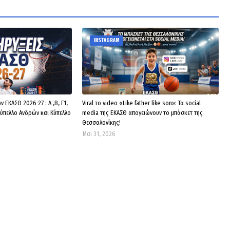
INSTAGRAM
ΕΚΑΣΘ 2026-27 : Α ,Β, Γ1,
Viral το video «Like father like son»: Τα social
Κύπελλο Ανδρών και Κύπελλο
media της ΕΚΑΣΘ απογειώνουν το μπάσκετ της
Θεσσαλονίκης!
Μαι 31, 2026