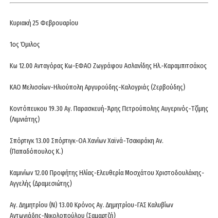
Κυριακή 25 Φεβρουαρίου
1ος Όμιλος
Κω 12.00 Ανταγόρας Κω-ΕΦΑΟ Ζωγράφου Ασλανίδης Ηλ.-Καραμπιτσάκος
ΚΑΟ Μελισσίων-Ηλιούπολη Αργυρούδης-Καλογριάς (Ζερβούδης)
Κοντόπευκου 19.30 Αγ. Παρασκευή-Άρης Πετρούπολης Αυγερινός-Τζίμης
(Λιμνιάτης)
Σπόρτιγκ 13.00 Σπόρτιγκ-ΟΑ Χανίων Χαϊνά-Τσακιράκη Αν.
(Παπαδόπουλος Κ.)
Καμινίων 12.00 Προφήτης Ηλίας-Ελευθερία Μοσχάτου Χριστοδουλάκης-
Αγγελής (Δραμεσιώτης)
Αγ. Δημητρίου (Ν) 13.00 Κρόνος Αγ. Δημητρίου-ΓΑΣ Καλυβίων
Αντωνιάδης-Νικολοπούλου (Σαμαρτζή)