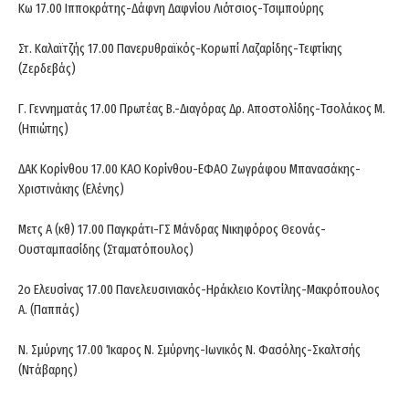
Κω 17.00 Ιπποκράτης-Δάφνη Δαφνίου Λιότσιος-Τσιμπούρης
Στ. Καλαϊτζής 17.00 Πανερυθραϊκός-Κορωπί Λαζαρίδης-Τεφτίκης
(Ζερδεβάς)
Γ. Γεννηματάς 17.00 Πρωτέας Β.-Διαγόρας Δρ. Αποστολίδης-Τσολάκος Μ.
(Ηπιώτης)
ΔΑΚ Κορίνθου 17.00 ΚΑΟ Κορίνθου-ΕΦΑΟ Ζωγράφου Μπανασάκης-
Χριστινάκης (Ελένης)
Μετς Α (κθ) 17.00 Παγκράτι-ΓΣ Μάνδρας Νικηφόρος Θεονάς-
Ουσταμπασίδης (Σταματόπουλος)
2ο Ελευσίνας 17.00 Πανελευσινιακός-Ηράκλειο Κοντίλης-Μακρόπουλος
Α. (Παππάς)
Ν. Σμύρνης 17.00 Ίκαρος Ν. Σμύρνης-Ιωνικός Ν. Φασόλης-Σκαλτσής
(Ντάβαρης)