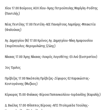
Χίου 17.00 Βούρειος ΑΟΛ Χίου-Άρης Πετρούπολης Μαρίγλη-Ροδίτης
(Παντελής)
Νέας Πεντέλης 17.00 Πεντέλη-ΑΕΕ Παναγίτσας Λαμπίρης-Μπακετέα
(Φαλούκας)
Αγ. Δημητρίου (Ν) 17.00 Κρόνος Αγ. Δημητρίου-Νίκη Αμαρουσίου
Σπυρόπουλος-Νερομυλιώτης (Ζώης)
Νίκαιας 17.00 Άρης Νίκαιας-Λοκρός Λογοθέτης-Ελ Ανύ (Ευστρατίου)
3ος Όμιλος
Πρέβεζας 17.00 Νικόπολη Πρέβεζας-Ζέφυρος 02 Καρακώστας-
Κοντογιάννης (Μυζίκος)
Κέρκυρας 15.00 Φαίακας-Βέροια Παπανικολάου-Ιορδανίδης (Καραλής)
Δ. Βικέλας 17.00 Φίλιππος Βέροιας-ΑΠΣ Πτολεμαϊδα Τσούλης-