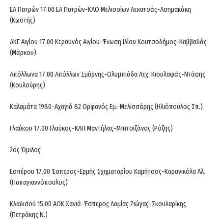
ΕΑ Πατρών 17.00 ΕΑ Πατρών-ΚΑΟ Μελισσίων Λεκατσάς-Ασημακάκη
(Κωστής)
ΔΚΓ Αιγίου 17.00 Κεραυνός Αιγίου-Ένωση Ιλίου Κουτσοδήμος-Καββαδάς
(Μάρκου)
Απόλλωνα 17.00 Απόλλων Σμύρνης-Ολυμπιάδα Λεχ. Κιουλαφάς-Ντάσης
(Κουλούρης)
Καλαμάτα 1980-Αχαγιά 82 Ορφανός Εμ.-Μελισσάρης (Ηλιόπουλος Σπ.)
Γλαύκου 17.00 Γλαύκος-ΚΑΠ Μαντήλας-Μπιτσιζάνος (Ρόζης)
2ος Όμιλος
Εσπέρου 17.00 Έσπερος-Ερμής Σχηματαρίου Καμήτσος-Καρανικόλα Αλ.
(Παπαγιαννόπουλος)
Κλαδισού 15.00 ΑΟΚ Χανιά-Έσπερος Λαμίας Ζιώγας-Σκουλαρίκης
(Πετράκης Ν.)