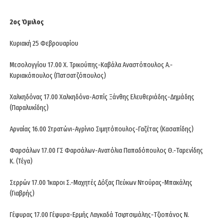
2ος Όμιλος
Κυριακή 25 Φεβρουαρίου
Μεσολογγίου 17.00 Χ. Τρικούπης-Καβάλα Αναστόπουλος Α.-
Κυριακόπουλος (Πατσατζόπουλος)
Χαλκηδόνας 17.00 Χαλκηδόνα-Ασπίς Ξάνθης Ελευθεριάδης-Δημάδης
(Παραλυκίδης)
Αρναίας 16.00 Στρατώνι-Αγρίνιο Σιμητόπουλος-Γαζέτας (Κασαπίδης)
Φαρσάλων 17.00 ΓΣ Φαρσάλων-Ανατόλια Παπαδόπουλος Θ.-Ταρενίδης
Κ. (Τέγα)
Σερρών 17.00 Ίκαροι Σ.-Μαχητές Δόξας Πεύκων Ντούρας-Μπακάλης
(Γιαβρής)
Γέφυρας 17.00 Γέφυρα-Ερμής Λαγκαδά Τσιρτσιμάλης-Τζιοπάνος Ν.