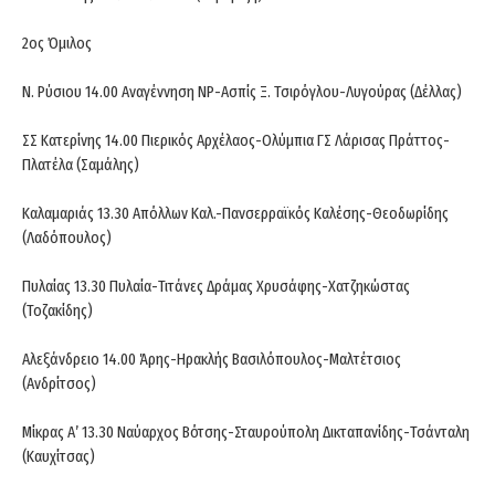
2ος Όμιλος
Ν. Ρύσιου 14.00 Αναγέννηση ΝΡ-Ασπίς Ξ. Τσιρόγλου-Λυγούρας (Δέλλας)
ΣΣ Κατερίνης 14.00 Πιερικός Αρχέλαος-Ολύμπια ΓΣ Λάρισας Πράττος-
Πλατέλα (Σαμάλης)
Καλαμαριάς 13.30 Απόλλων Καλ.-Πανσερραϊκός Καλέσης-Θεοδωρίδης
(Λαδόπουλος)
Πυλαίας 13.30 Πυλαία-Τιτάνες Δράμας Χρυσάφης-Χατζηκώστας
(Τοζακίδης)
Αλεξάνδρειο 14.00 Άρης-Ηρακλής Βασιλόπουλος-Μαλτέτσιος
(Ανδρίτσος)
Μίκρας Α’ 13.30 Ναύαρχος Βότσης-Σταυρούπολη Δικταπανίδης-Τσάνταλη
(Καυχίτσας)