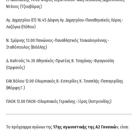
Ντάνος (Τζουβάρας)
Αγ. Δημητρίου (Π) 16.45 Δάφνη Αγ. Δημητρίου-Παναθηναϊκός Λύρας-
Λαζόγκα (Πόθου)
Ν. Σμύρνης 13.00 Πανιώνιος-Παναθλητικός Τσακαλογιάννης-
Σταθόπουλος (Βιδάλης)
Δ. Καλτσάς 14.30 Αθηναϊκός-Πρωτέας Β. Τσαχάκης-Φραγκούλη
(Ορφανός)
ΕΑΚ Βόλου 12.00 Ολυμπιακός Β.-Εσπερίδες Κ. Τσιαπλής-Παπαγερίδης
(Μόρφη Γ.)
ΠΑΟΚ 12.00 ΠΑΟΚ-Ολυμπιακός Γερακίνης-Ξέρας (Αστρεινίδης)
Το πρόγραμμα αγώνων της
17ης αγωνιστικής της Α2 Γυναικώ
ν, είναι: