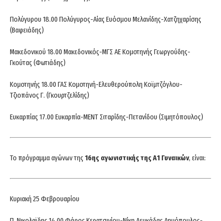
Πολύγυρου 18.00 Πολύγυρος-Αίας Ευόσμου Μελανίδης-Χατζηχαρίσης
(Βαφειάδης)
Μακεδονικού 18.00 Μακεδονικός-ΜΓΣ ΑΕ Κομοτηνής Γεωργούδης-
Γκούτας (Φωτιάδης)
Κομοτηνής 18.00 ΓΑΣ Κομοτηνή-Ελευθερούπολη Κοϊμτζόγλου-
Τζιοπάνος Γ. (Γκουρτζελίδης)
Ευκαρπίας 17.00 Ευκαρπία-ΜΕΝΤ Σιταρίδης-Πετανίδου (Σιμητόπουλος)
Το πρόγραμμα αγώνων της
16ης αγωνιστικής της Α1 Γυναικών
, είναι:
Κυριακή 25 Φεβρουαρίου
Π. Νικολαϊδης 14.00 Φάρος Κερατσινίου-Νίκη Λευκάδας Δημόπουλος-