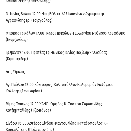
Κουκουλεκίδης (Μελανίδης)
Ν. Ιωνίας Βόλου 17.00 Νίκη Βόλου-ΑΓΣ Ιωαννίνων Αγραφιώτης Ι.-
Αγραφιώτης Γρ. (Τσιργούλας)
Μπάρας Τρικάλων 17.00 Ίκαροι Τρικάλων-ΓΕ Αγρινίου Ντόγκας-Χρυσάφης
(Γκαρζονίκας)
Γρεβενών 17.00 Πρωτέας Γρ.-Ιωνικός Ιωνίας Παζώλης-Λελούδας
(Κηπουρίδης)
4ος Όμιλος
Αγ. Παύλου 18.00 Κένταυρος-Καλ.-Απόλλων Καλαμαριάς Εκιζόγλου-
Καλέσης (Σακελαρίου)
Μίμης Τσικινας 17.00 ΧΑΝΘ-Ορφέας Ν. Σκοπού Σαρακενίδης-
Χατζημπαλίδης (Τζιοπάνος)
Σίνδου 18.00 Αστέρας Σίνδου-Μαντουλίδης Παπαδόπουλος Χ.-
Καρκαλέτσης (Πολυχρονίδης)