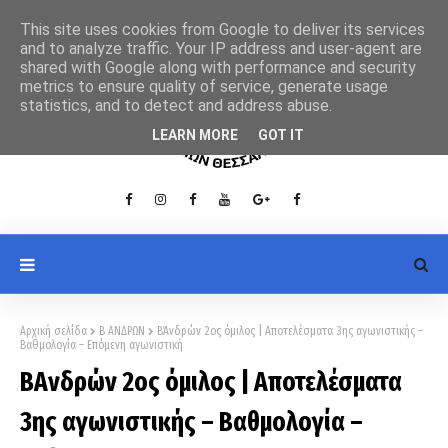
This site uses cookies from Google to deliver its services
and to analyze traffic. Your IP address and user-agent are
shared with Google along with performance and security
metrics to ensure quality of service, generate usage
statistics, and to detect and address abuse.
LEARN MORE
GOT IT
Αρχική σελίδα
Β ΑΝΔΡΩΝ
Β΄Ανδρών 2ος όμιλος | Αποτελέσματα 3ης αγωνιστικής –
Βαθμολογία – Επόμενη αγωνιστική
Β΄Ανδρών 2ος όμιλος | Αποτελέσματα
3ης αγωνιστικής – Βαθμολογία –