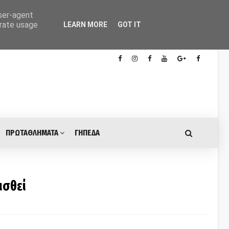
user-agent
erate usage
LEARN MORE
GOT IT
ΠΡΩΤΑΘΛΗΜΑΤΑ
ΓΗΠΕΔΑ
ισθεί