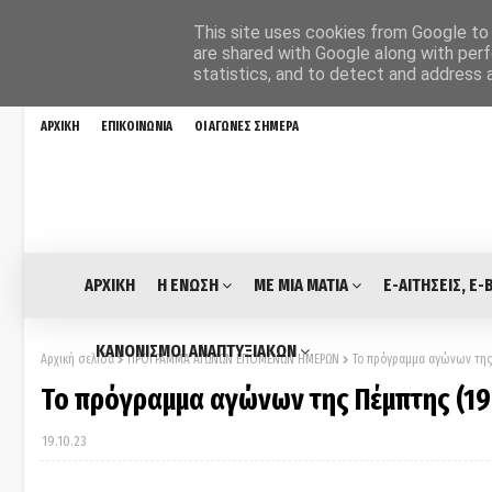
This site uses cookies from Google to d
are shared with Google along with perf
statistics, and to detect and address 
ΑΡΧΙΚΗ
ΕΠΙΚΟΙΝΩΝΙΑ
ΟΙ ΑΓΩΝΕΣ ΣΗΜΕΡΑ
ΑΡΧΙΚΗ
Η ΕΝΩΣΗ
ΜΕ ΜΙΑ ΜΑΤΙΑ
E-ΑΙΤΗΣΕΙΣ, E-
ΚΑΝΟΝΙΣΜΟΙ ΑΝΑΠΤΥΞΙΑΚΩΝ
Αρχική σελίδα
ΠΡΟΓΡΑΜΜΑ ΑΓΩΝΩΝ ΕΠΟΜΕΝΩΝ ΗΜΕΡΩΝ
Το πρόγραμμα αγώνων της Π
Το πρόγραμμα αγώνων της Πέμπτης (19.1
19.10.23