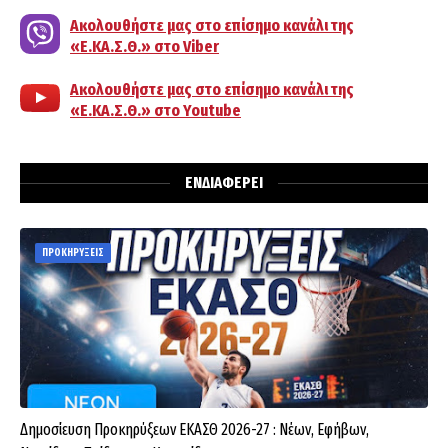
Ακολουθήστε μας στο επίσημο κανάλι της
«Ε.ΚΑ.Σ.Θ.» στο Viber
Ακολουθήστε μας στο επίσημο κανάλι της
«Ε.ΚΑ.Σ.Θ.» στο Youtube
ΕΝΔΙΑΦΕΡΕΙ
ΠΡΟΚΗΡΥΞΕΙΣ
Δημοσίευση Προκηρύξεων ΕΚΑΣΘ 2026-27 : Νέων, Εφήβων,