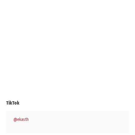
TikTok
@ekasth