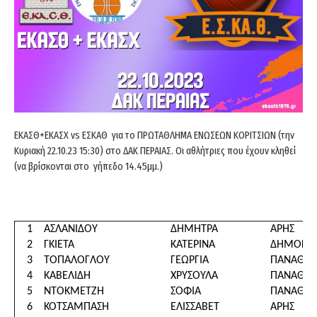
ΕΚΑΣΘ+ΕΚΑΣΧ vs ΕΣΚΑΘ για το ΠΡΩΤΑΘΛΗΜΑ ΕΝΩΣΕΩΝ ΚΟΡΙΤΣΙΩΝ (την
Κυριακή 22.10.23 15:30) στο ΔΑΚ ΠΕΡΑΙΑΣ. Οι αθλήτριες που έχουν κληθεί
(να βρίσκονται στο γήπεδο 14.45μμ.)
1
ΑΣΛΑΝΙΔΟΥ
ΔΗΜΗΤΡΑ
ΑΡΗΣ
2
ΓΚΙΕΤΑ
ΚΑΤΕΡΙΝΑ
ΔΗΜΟΚΡΙ
3
ΤΟΠΑΛΟΓΛΟΥ
ΓΕΩΡΓΙΑ
ΠΑΝΑΘΛΗ
4
ΚΑΒΕΛΙΔΗ
ΧΡΥΣΟΥΛΑ
ΠΑΝΑΘΛΗ
5
ΝΤΟΚΜΕΤΖΗ
ΣΟΦΙΑ
ΠΑΝΑΘΛΗ
6
ΚΟΤΣΑΜΠΑΣΗ
ΕΛΙΣΣΑΒΕΤ
ΑΡΗΣ