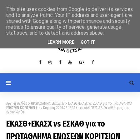
This site uses cookies from Google to deliver its services
and to analyze traffic. Your IP address and user-agent are
shared with Google along with performance and security
metrics to ensure quality of service, generate usage
statistics, and to detect and address abuse.
LEARN MORE
GOT IT
Αρχική σελίδα
ΠΡΩΤΑΘΛΗΜΑ ΕΝΩΣΕΩΝ
ΕΚΑΣΘ+ΕΚΑΣΧ vs ΕΣΚΑΘ για το ΠΡΩΤΑΘΛΗΜΑ
ΕΝΩΣΕΩΝ ΚΟΡΙΤΣΙΩΝ (την Κυριακή 22.10.23 15:30) στο ΔΑΚ ΠΕΡΑΙΑΣ. Οι αθλήτριες που
έχουν κληθεί
ΕΚΑΣΘ+ΕΚΑΣΧ vs ΕΣΚΑΘ για το
ΠΡΩΤΑΘΛΗΜΑ ΕΝΩΣΕΩΝ ΚΟΡΙΤΣΙΩΝ