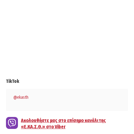
TikTok
@ekasth
Ακολουθήστε μας στο επίσημο κανάλι της
«Ε.ΚΑ.Σ.Θ.» στο Viber