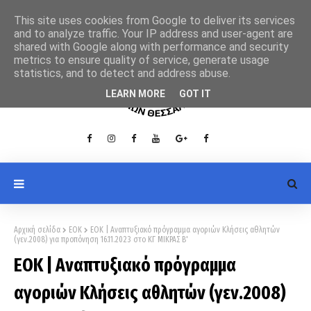
This site uses cookies from Google to deliver its services
and to analyze traffic. Your IP address and user-agent are
shared with Google along with performance and security
metrics to ensure quality of service, generate usage
statistics, and to detect and address abuse.
LEARN MORE
GOT IT
Αρχική σελίδα
ΕΟΚ
ΕΟΚ | Αναπτυξιακό πρόγραμμα αγοριών Κλήσεις αθλητών
(γεν.2008) για προπόνηση 16.11.2023 στο ΚΓ ΜΙΚΡΑΣ Β'
ΕΟΚ | Αναπτυξιακό πρόγραμμα
αγοριών Κλήσεις αθλητών (γεν.2008)