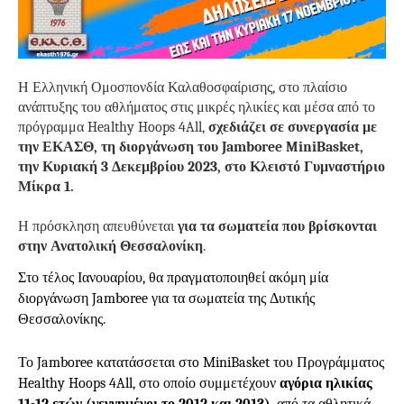
Η Ελληνική Ομοσπονδία Καλαθοσφαίρισης, στο πλαίσιο
ανάπτυξης του αθλήματος στις μικρές ηλικίες
και μέσα από το
πρόγραμμα Healthy Hoops 4A
ll
,
σχεδιάζει σε συνεργασία με
την ΕΚΑΣΘ, τη διοργάνωση του Jamboree MiniBasket,
την Κυριακή 3 Δεκεμβρίου 2023, στο Κλειστό Γυμναστήριο
Μίκρα 1.
Η πρόσκληση απευθύνεται
για τα σωματεία που βρίσκονται
στην Ανατολική Θεσσαλονίκη
.
Στο τέλος Ιανουαρίου, θα πραγματοποιηθεί ακόμη μία
διοργάνωση
Jamboree
για
τα σωματεία της Δυτικής
Θεσσαλονίκης.
Το
Jamboree κατατάσσεται στo MiniBasket του Προγράμματος
Healthy Hoops
4All, στο οποίο συμμετέχουν
αγόρια ηλικίας