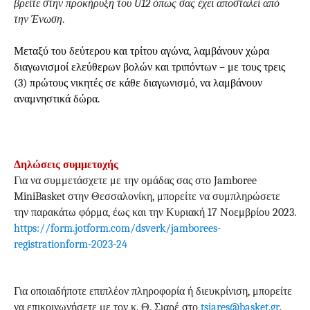
βρείτε στην προκήρυξη του
U
12 όπως σας έχει αποσταλεί από
την Ένωση
.
Μεταξύ του δεύτερου και τρίτου αγώνα, λαμβάνουν χώρα
διαγωνισμοί ελεύθερων βολών και τριπόντων – με τους τρεις
(3) πρώτους νικητές σε κάθε διαγωνισμό, να λαμβάνουν
αναμνηστικά δώρα.
Δηλώσεις συμμετοχής
Για να συμμετάσχετε με την ομάδας σας στο Jamboree
MiniBasket στην Θεσσαλονίκη, μπορείτε να συμπληρώσετε
την παρακάτω φόρμα, έως και την
Κυριακή 17 Νοεμβρίου 2023.
https://form.jotform.com/
dsverk/jamborees-
registrationform-2023-24
Για οποιαδήποτε επιπλέον πληροφορία ή διευκρίνιση, μπορείτε
να επικοινωνήσετε με τον κ. Θ. Σιαρέ στο
tsiares
@
basket
.
gr
.