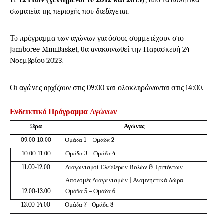
11-12 ετών
(γεννημένοι το 2012 και 2013)
, από τα αθλητικά
σωματεία της περιοχής που διεξάγεται.
Το πρόγραμμα των αγώνων για όσους συμμετέχουν στο
Jamboree
MiniBasket
, θα ανακοινωθεί την Παρασκευή 24
Νοεμβρίου 2023.
Οι αγώνες αρχίζουν στις 09:00 και ολοκληρώνονται στις 14:00.
Ενδεικτικό Πρόγραμμα Αγώνων
Ώρα
Αγώνας
09.00-10.00
Ομάδα 1 – Ομάδα 2
10.00-11.00
Ομάδα 3 – Ομάδα 4
11.00-12.00
Διαγωνισμοί Ελεύθερων Βολών & Τριπόντων
Απονομές Διαγωνισμών
|
Αναμνηστικά Δώρα
12.00-13.00
Ομάδα 5 – Ομάδα 6
13.00-14.00
Ομάδα 7 - Ομάδα 8