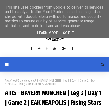
This site uses cookies from Google to deliver its services
and to analyze traffic. Your IP address and user-agent are
shared with Google along with performance and security
metrics to ensure quality of service, generate usage
statistics, and to detect and address abuse.
LEARN MORE
GOT IT
Αρχική σελίδα
video
ARIS - BAYERN MUNCHEN | Leg 3 | Day 1 | Game 2 | EAK
NEAPOLIS | Rising Stars ΕΘΝΙΚΗ ΑΣΦΑΛΙΣΤΙΚΗ
ARIS - BAYERN MUNCHEN | Leg 3 | Day 1
| Game 2 | EAK NEAPOLIS | Rising Stars