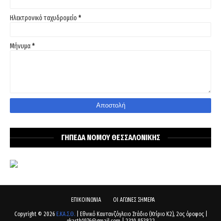
Ηλεκτρονικό ταχυδρομείο
*
Μήνυμα
*
ΓΗΠΕΔΑ ΝΟΜΟΥ ΘΕΣΣΑΛΟΝΙΚΗΣ
ΕΠΙΚΟΙΝΩΝΙΑ
ΟΙ ΑΓΩΝΕΣ ΣΗΜΕΡΑ
Copyright ©
2026
Ε.ΚΑ.Σ.Θ.
| Εθνικό Καυτανζόγλειο Στάδιο (Κτίριο Κ2), 2ος όροφος |
ekasth1976@gmail.com | 2310 953822