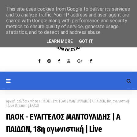
This site uses cookies from Google to deliver its services
and to analyze traffic. Your IP address and user-agent are
shared with Google along with performance and security
metrics to ensure quality of service, generate usage
statistics, and to detect and address abuse.
LEARN MORE
GOT IT
Αρχική σελίδα
video
ΠΑΟΚ - ΕΥΑΓΓΕΛΟΣ ΜΑΝΤΟΥΛΙΔΗΣ | Α ΠΑΙΔΩΝ, 18η αγωνιστική
| Live Streaming ΕΚΑΣΘ
ΠΑΟΚ - ΕΥΑΓΓΕΛΟΣ ΜΑΝΤΟΥΛΙΔΗΣ | Α
ΠΑΙΔΩΝ, 18η αγωνιστική | Live