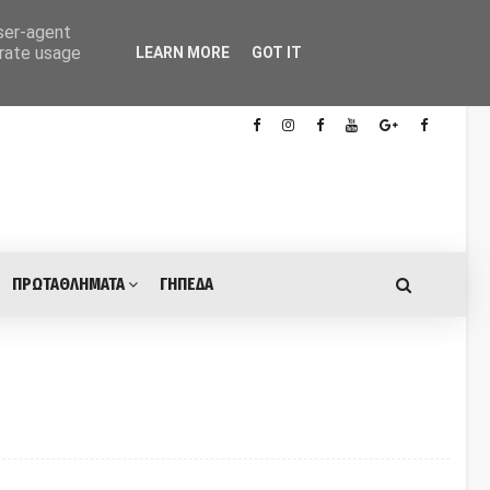
user-agent
erate usage
LEARN MORE
GOT IT
ΠΡΩΤΑΘΛΗΜΑΤΑ
ΓΗΠΕΔΑ