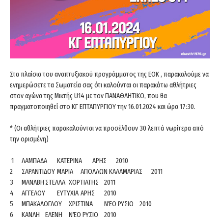
Στα πλαίσια του αναπτυξιακού προγράμματος της ΕΟΚ , παρακαλούμε να
ενημερώσετε τα Σωματεία σας ότι καλούνται οι παρακάτω αθλήτριες
στον αγώνα της Μικτής U14 με τον ΠΑΝΑΘΛΗΤΙΚΟ, που θα
πραγματοποιηθεί στο ΚΓ ΕΠΤΑΠΥΡΓΙΟΥ την 16.01.2024 και ώρα 17:30.
* (Οι αθλήτριες παρακαλούνται να προσέλθουν 30 λεπτά νωρίτερα από
την ορισμένη)
1
ΛΑΜΠΑΔΑ
ΚΑΤΕΡΙΝΑ
ΑΡΗΣ
2010
2
ΣΑΡΑΝΤΙΔΟΥ
ΜΑΡΙΑ
ΑΠΟΛΛΩΝ ΚΑΛΑΜΑΡΙΑΣ
2011
3
ΜΑΝΑΒΗ
ΣΤΕΛΛΑ
ΧΟΡΤΙΑΤΗΣ
2011
4
ΑΓΓΕΛΟΥ
ΕΥΤΥΧΙΑ
ΑΡΗΣ
2010
5
ΜΠΑΚΑΛΟΓΛΟΥ
ΧΡΙΣΤΙΝΑ
ΝΈΟ ΡΥΣΙΟ
2010
6
ΚΑΝΛΗ
ΕΛΕΝΗ
ΝΈΟ ΡΥΣΙΟ
2010