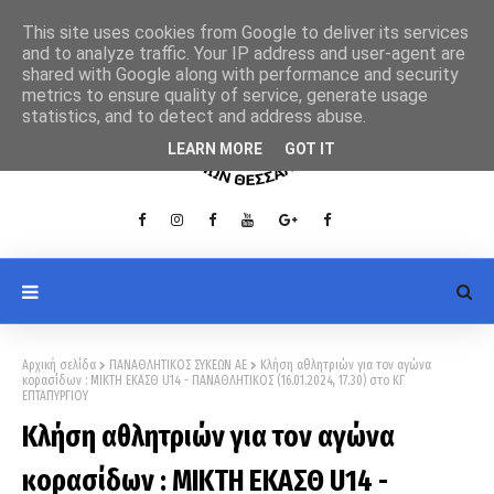
This site uses cookies from Google to deliver its services
and to analyze traffic. Your IP address and user-agent are
shared with Google along with performance and security
metrics to ensure quality of service, generate usage
statistics, and to detect and address abuse.
LEARN MORE
GOT IT
Αρχική σελίδα
ΠΑΝΑΘΛΗΤΙΚΟΣ ΣΥΚΕΩΝ ΑΕ
Κλήση αθλητριών για τον αγώνα
κορασίδων : ΜΙΚΤΗ ΕΚΑΣΘ U14 - ΠΑΝΑΘΛΗΤΙΚΟΣ (16.01.2024, 17.30) στο ΚΓ
ΕΠΤΑΠΥΡΓΙΟΥ
Κλήση αθλητριών για τον αγώνα
κορασίδων : ΜΙΚΤΗ ΕΚΑΣΘ U14 -