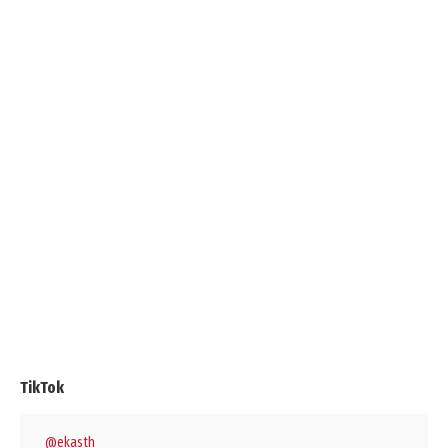
TikTok
@ekasth