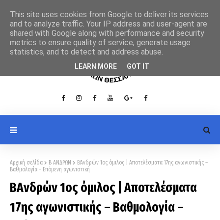
This site uses cookies from Google to deliver its services
and to analyze traffic. Your IP address and user-agent are
shared with Google along with performance and security
metrics to ensure quality of service, generate usage
statistics, and to detect and address abuse.
LEARN MORE
GOT IT
Αρχική σελίδα
Β ΑΝΔΡΩΝ
Β΄Ανδρών 1ος όμιλος | Αποτελέσματα 17ης αγωνιστικής –
Βαθμολογία – Επόμενη αγωνιστική
Β΄Ανδρών 1ος όμιλος | Αποτελέσματα
17ης αγωνιστικής – Βαθμολογία –