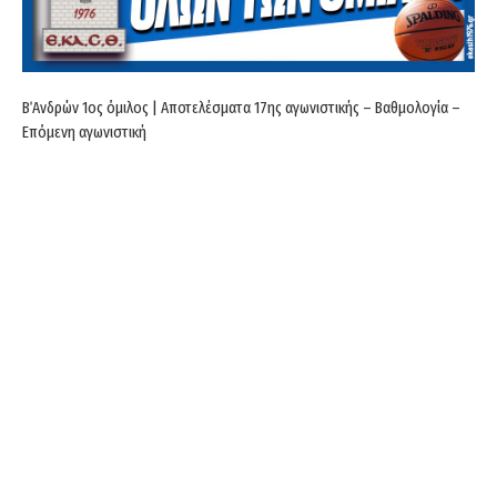
Β΄Ανδρών 1ος όμιλος | Αποτελέσματα 17ης αγωνιστικής – Βαθμολογία –
Επόμενη αγωνιστική