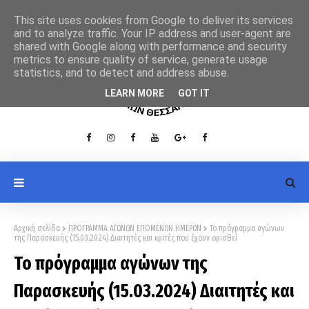
This site uses cookies from Google to deliver its services
and to analyze traffic. Your IP address and user-agent are
shared with Google along with performance and security
metrics to ensure quality of service, generate usage
statistics, and to detect and address abuse.
LEARN MORE
GOT IT
Αρχική σελίδα
ΠΡΟΓΡΑΜΜΑ ΑΓΩΝΩΝ ΕΠΟΜΕΝΩΝ ΗΜΕΡΩΝ
Το πρόγραμμα αγώνων
της Παρασκευής (15.03.2024) Διαιτητές και κριτές που έχουν ορισθεί
Το πρόγραμμα αγώνων της
Παρασκευής (15.03.2024) Διαιτητές και