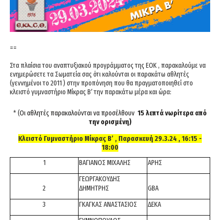
==
Στα πλαίσια του αναπτυξιακού προγράμματος της ΕΟΚ , παρακαλούμε να
ενημερώσετε τα Σωματεία σας ότι καλούνται οι παρακάτω αθλητές
(γεννημένοι το 2011 ) στην προπόνηση που θα πραγματοποιηθεί στο
κλειστό γυμναστήριο Μίκρας Β’ την παρακάτω μέρα και ώρα:
* (
Οι αθλητές παρακαλούνται να προσέλθουν
15 λεπτά νωρίτερα από
την ορισμένη)
Κλειστό Γυμναστήριο Μίκρας Β’ , Παρασκευή 29.3.24 , 16:15 -
18:00
1
ΒΑΓΙΑΝΟΣ ΜΙΧΑΛΗΣ
ΑΡΗΣ
ΓΕΩΡΓΑΚΟΥΔΗΣ
2
ΔΗΜΗΤΡΗΣ
GBA
3
ΓΚΑΓΚΑΣ ΑΝΑΣΤΑΣΙΟΣ
ΔΕΚΑ