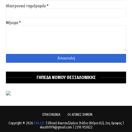
Ηλεκτρονικό ταχυδρομείο
*
Μήνυμα
*
ΓΗΠΕΔΑ ΝΟΜΟΥ ΘΕΣΣΑΛΟΝΙΚΗΣ
ΕΠΙΚΟΙΝΩΝΙΑ
ΟΙ ΑΓΩΝΕΣ ΣΗΜΕΡΑ
Copyright ©
2026
Ε.ΚΑ.Σ.Θ.
| Εθνικό Καυτανζόγλειο Στάδιο (Κτίριο Κ2), 2ος όροφος |
ekasth1976@gmail.com | 2310 953822