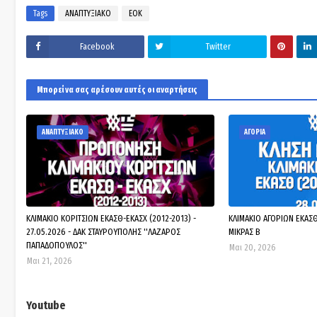
Tags
ΑΝΑΠΤΥΞΙΑΚΟ
ΕΟΚ
Facebook
Twitter
Μπορεί να σας αρέσουν αυτές οι αναρτήσεις
ΑΝΑΠΤΥΞΙΑΚΟ
ΑΓΟΡΙΑ
ΚΛΙΜΑΚΙΟ ΚΟΡΙΤΣΙΩΝ ΕΚΑΣΘ-ΕΚΑΣΧ (2012-2013) -
ΚΛΙΜΑΚΙΟ ΑΓΟΡΙΩΝ ΕΚΑΣΘ 
27.05.2026 - ΔΑΚ ΣΤΑΥΡΟΥΠΟΛΗΣ ''ΛΑΖΑΡΟΣ
ΜΙΚΡΑΣ Β
ΠΑΠΑΔΟΠΟΥΛΟΣ''
Μαι 20, 2026
Μαι 21, 2026
Youtube