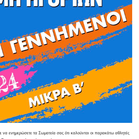
 να ενημερώσετε τα Σωματεία σας ότι καλούνται οι παρακάτω αθλητές