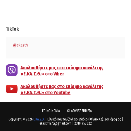
TikTok
@ekasth
Ακολουθήστε μας στο επίσημο κανάλι της
«Ε.ΚΑ.Σ.Θ.» στο Viber
Ακολουθήστε μας στο επίσημο κανάλι της
«Ε.ΚΑ.Σ.Θ.» στο Youtube
ΕΠΙΚΟΙΝΩΝΙΑ
ΟΙ ΑΓΩΝΕΣ ΣΗΜΕΡΑ
Copyright ©
2026
Ε.ΚΑ.Σ.Θ.
| Εθνικό Καυτανζόγλειο Στάδιο (Κτίριο Κ2), 2ος όροφος |
ekasth1976@gmail.com | 2310 953822