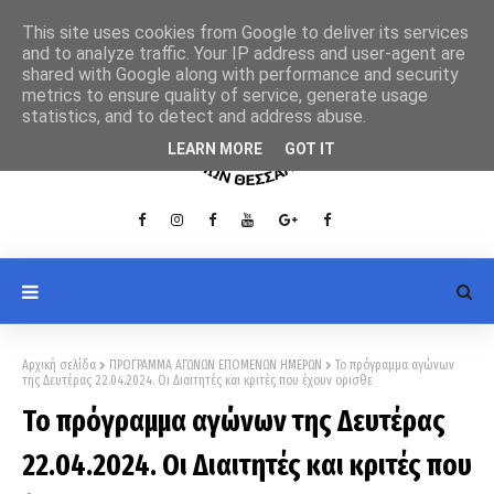
This site uses cookies from Google to deliver its services
and to analyze traffic. Your IP address and user-agent are
shared with Google along with performance and security
metrics to ensure quality of service, generate usage
statistics, and to detect and address abuse.
LEARN MORE
GOT IT
Αρχική σελίδα
ΠΡΟΓΡΑΜΜΑ ΑΓΩΝΩΝ ΕΠΟΜΕΝΩΝ ΗΜΕΡΩΝ
Το πρόγραμμα αγώνων
της Δευτέρας 22.04.2024. Οι Διαιτητές και κριτές που έχουν ορισθε
Το πρόγραμμα αγώνων της Δευτέρας
22.04.2024. Οι Διαιτητές και κριτές που