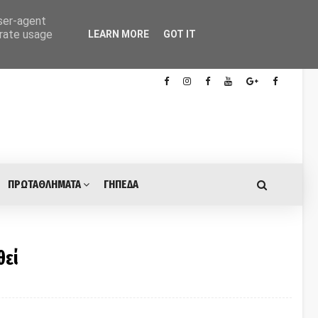
user-agent
erate usage
LEARN MORE
GOT IT
ΠΡΩΤΑΘΛΗΜΑΤΑ
ΓΗΠΕΔΑ
θεί