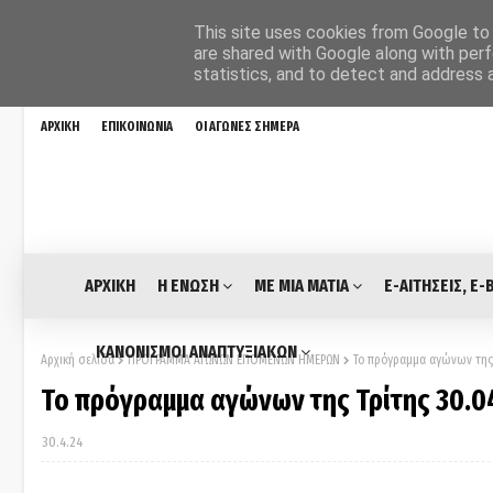
This site uses cookies from Google to d
are shared with Google along with perf
statistics, and to detect and address 
ΑΡΧΙΚΗ
ΕΠΙΚΟΙΝΩΝΙΑ
ΟΙ ΑΓΩΝΕΣ ΣΗΜΕΡΑ
ΑΡΧΙΚΗ
Η ΕΝΩΣΗ
ΜΕ ΜΙΑ ΜΑΤΙΑ
E-ΑΙΤΗΣΕΙΣ, E-
ΚΑΝΟΝΙΣΜΟΙ ΑΝΑΠΤΥΞΙΑΚΩΝ
Αρχική σελίδα
ΠΡΟΓΡΑΜΜΑ ΑΓΩΝΩΝ ΕΠΟΜΕΝΩΝ ΗΜΕΡΩΝ
Το πρόγραμμα αγώνων της Τ
Το πρόγραμμα αγώνων της Τρίτης 30.04.
30.4.24