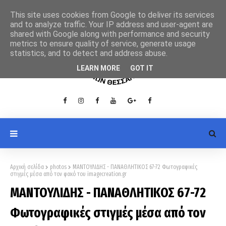
This site uses cookies from Google to deliver its services
and to analyze traffic. Your IP address and user-agent are
shared with Google along with performance and security
metrics to ensure quality of service, generate usage
statistics, and to detect and address abuse.
LEARN MORE
GOT IT
Αρχική σελίδα
photos
ΜΑΝΤΟΥΛΙΔΗΣ - ΠΑΝΑΘΛΗΤΙΚΟΣ 67-72 Φωτογραφικές
στιγμές μέσα από τον φακό του imagecreation.gr
ΜΑΝΤΟΥΛΙΔΗΣ - ΠΑΝΑΘΛΗΤΙΚΟΣ 67-72
Φωτογραφικές στιγμές μέσα από τον