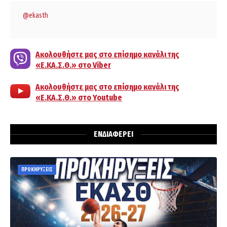
@ekasth
Ακολουθήστε μας στο επίσημο κανάλι της
«Ε.ΚΑ.Σ.Θ.» στο Viber
Ακολουθήστε μας στο επίσημο κανάλι της
«Ε.ΚΑ.Σ.Θ.» στο Youtube
ΕΝΔΙΑΦΕΡΕΙ
ΠΡΟΚΗΡΥΞΕΙΣ