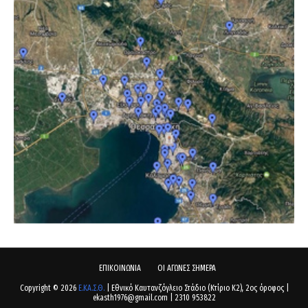
ΕΠΙΚΟΙΝΩΝΙΑ
ΟΙ ΑΓΩΝΕΣ ΣΗΜΕΡΑ
Copyright ©
2026
Ε.ΚΑ.Σ.Θ.
| Εθνικό Καυτανζόγλειο Στάδιο (Κτίριο Κ2), 2ος όροφος |
ekasth1976@gmail.com | 2310 953822