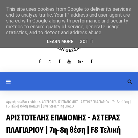
This site uses cookies from Google to deliver its services
and to analyze traffic. Your IP address and user-agent are
shared with Google along with performance and security
metrics to ensure quality of service, generate usage
statistics, and to detect and address abuse.
LEARN MORE
GOT IT
Αρχική σελίδα
video
ΑΡΙΣΤΟΤΕΛΗΣ ΕΠΑΝΟΜΗΣ - ΑΣΤΕΡΑΣ ΠΛΑΓΙΑΡΙΟΥ | 7η-8η θέση |
F8 Τελική φάση ΠΑΙΔΩΝ | Live Streaming ΕΚΑΣΘ
ΑΡΙΣΤΟΤΕΛΗΣ ΕΠΑΝΟΜΗΣ - ΑΣΤΕΡΑΣ
ΠΛΑΓΙΑΡΙΟΥ | 7η-8η θέση | F8 Τελική