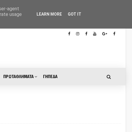
user-agent
erate usage
LEARN MORE
GOT IT
ΠΡΩΤΑΘΛΗΜΑΤΑ
ΓΗΠΕΔΑ