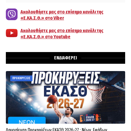
Ακολουθήστε μας στο επίσημο κανάλι της
«Ε.ΚΑ.Σ.Θ.» στο Viber
Ακολουθήστε μας στο επίσημο κανάλι της
«Ε.ΚΑ.Σ.Θ.» στο Youtube
ΕΝΔΙΑΦΕΡΕΙ
ΠΡΟΚΗΡΥΞΕΙΣ
Δημοσίευση Προκηρύξεων ΕΚΑΣΘ 2026-27 : Νέων, Εφήβων,