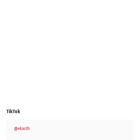
TikTok
@ekasth