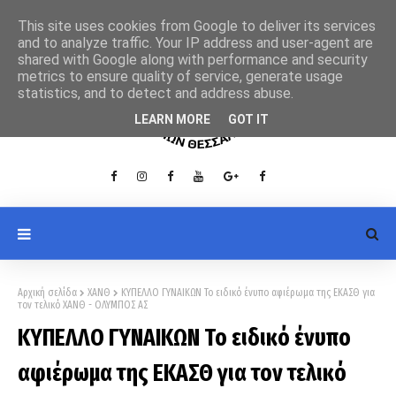
This site uses cookies from Google to deliver its services
and to analyze traffic. Your IP address and user-agent are
shared with Google along with performance and security
metrics to ensure quality of service, generate usage
statistics, and to detect and address abuse.
LEARN MORE
GOT IT
Αρχική σελίδα
ΧΑΝΘ
ΚΥΠΕΛΛΟ ΓΥΝΑΙΚΩΝ Το ειδικό ένυπο αφιέρωμα της ΕΚΑΣΘ για
τον τελικό ΧΑΝΘ - ΟΛΥΜΠΟΣ ΑΣ
ΚΥΠΕΛΛΟ ΓΥΝΑΙΚΩΝ Το ειδικό ένυπο
αφιέρωμα της ΕΚΑΣΘ για τον τελικό