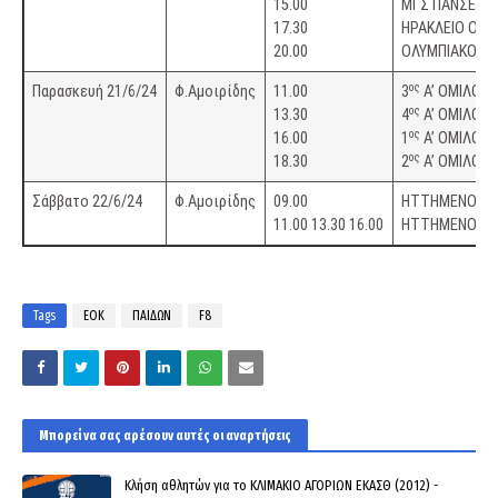
15.00
ΜΓΣ ΠΑΝΣΕΡΡ
17.30
ΗΡΑΚΛΕΙΟ Ο
20.00
ΟΛΥΜΠΙΑΚΟΣ 
ος
Παρασκευή 21/6/24
Φ.Αμοιρίδης
11.00
3
Α’ ΟΜΙΛΟΥ 
ος
13.30
4
Α’ ΟΜΙΛΟΥ 
ος
16.00
1
Α’ ΟΜΙΛΟΥ 
ος
18.30
2
Α’ ΟΜΙΛΟΥ 
Σάββατο 22/6/24
Φ.Αμοιρίδης
09.00
ΗΤΤΗΜΕΝΟΣ Γ3
11.00 13.30 16.00
ΗΤΤΗΜΕΝΟΣ Γ1
Tags
ΕΟΚ
ΠΑΙΔΩΝ
F8
Μπορεί να σας αρέσουν αυτές οι αναρτήσεις
Κλήση αθλητών για το ΚΛΙΜΑΚΙΟ ΑΓΟΡΙΩΝ ΕΚΑΣΘ (2012) -