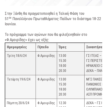
Στην Ξάνθη θα πραγματοποιηθεί η Τελική Φάση του
ου
51
Πανελλήνιου Πρωταθλήματος Παίδων το διάστημα 18-22
Ιουνίου.
Το πρόγραμμα των αγώνων που θα φιλοξενηθούν στο
«Φ.Αμοιρίδης» έχει ως εξής:
Ημερομηνίες
Γήπεδο
Ώρες
Συναντήσεις
Τρίτη 18/6/24
Φ.Αμοιρίδης
13.00
ΓΣ ΙΤΕΑΣ 
15.30
ΓΣ ΠΕΡΙΣΤΕΡ
18.00
ΗΡΑΚΛΕΙΟ Ο
20.30
ΔΕΚΑ – 
Τετάρτη 19/6/24
Φ.Αμοιρίδης
13.00
ΜΓΣ ΠΑΝΣΕΡΡ
15.30
ΠΑΝΙΩΝΙΟ
18.00
ΟΛΥΜΠΙΑ
20.30
ΑΣΠ ΠΡΟΜΗΘ
Πέμπτη 20/6/24
Φ.Αμοιρίδης
12.30
ΔΕΚΑ 