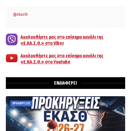
@ekasth
Ακολουθήστε μας στο επίσημο κανάλι της
«Ε.ΚΑ.Σ.Θ.» στο Viber
Ακολουθήστε μας στο επίσημο κανάλι της
«Ε.ΚΑ.Σ.Θ.» στο Youtube
ΕΝΔΙΑΦΕΡΕΙ
ΠΡΟΚΗΡΥΞΕΙΣ