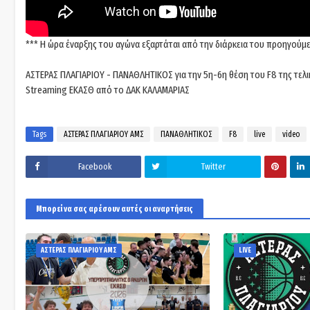
*** Η ώρα έναρξης του αγώνα εξαρτάται από την διάρκεια του προηγούμ
ΑΣΤΕΡΑΣ ΠΛΑΓΙΑΡΙΟΥ - ΠΑΝΑΘΛΗΤΙΚΟΣ για την 5η-6η θέση του F8 της τελ
Streaming ΕΚΑΣΘ από το ΔΑΚ ΚΑΛΑΜΑΡΙΑΣ
Tags
ΑΣΤΕΡΑΣ ΠΛΑΓΙΑΡΙΟΥ ΑΜΣ
ΠΑΝΑΘΛΗΤΙΚΟΣ
F8
live
video
Facebook
Twitter
Μπορεί να σας αρέσουν αυτές οι αναρτήσεις
ΑΣΤΕΡΑΣ ΠΛΑΓΙΑΡΙΟΥ ΑΜΣ
LIVE