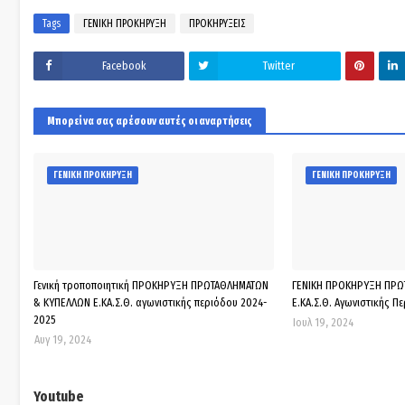
Tags
ΓΕΝΙΚΗ ΠΡΟΚΗΡΥΞΗ
ΠΡΟΚΗΡΥΞΕΙΣ
Facebook
Twitter
Μπορεί να σας αρέσουν αυτές οι αναρτήσεις
ΓΕΝΙΚΗ ΠΡΟΚΗΡΥΞΗ
ΓΕΝΙΚΗ ΠΡΟΚΗΡΥΞΗ
Γενική τροποποιητική ΠΡΟΚΗΡΥΞΗ ΠΡΩΤΑΘΛΗΜΑΤΩΝ
ΓΕΝΙΚΗ ΠΡΟΚΗΡΥΞΗ ΠΡΩ
& ΚΥΠΕΛΛΩΝ Ε.ΚΑ.Σ.Θ. αγωνιστικής περιόδου 2024-
Ε.ΚΑ.Σ.Θ. Αγωνιστικής Π
2025
Ιουλ 19, 2024
Αυγ 19, 2024
Youtube