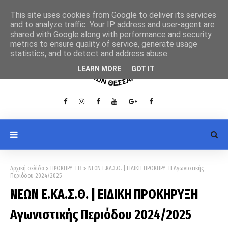
This site uses cookies from Google to deliver its services
and to analyze traffic. Your IP address and user-agent are
shared with Google along with performance and security
metrics to ensure quality of service, generate usage
statistics, and to detect and address abuse.
LEARN MORE
GOT IT
Αρχική σελίδα
ΠΡΟΚΗΡΥΞΕΙΣ
ΝΕΩΝ Ε.ΚΑ.Σ.Θ. | ΕΙΔΙΚΗ ΠΡΟΚΗΡΥΞΗ Αγωνιστικής
Περιόδου 2024/2025
ΝΕΩΝ Ε.ΚΑ.Σ.Θ. | ΕΙΔΙΚΗ ΠΡΟΚΗΡΥΞΗ
Αγωνιστικής Περιόδου 2024/2025