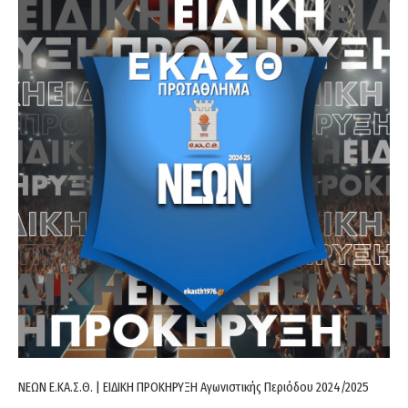
ΝΕΩΝ Ε.ΚΑ.Σ.Θ. | ΕΙΔΙΚΗ ΠΡΟΚΗΡΥΞΗ Αγωνιστικής Περιόδου 2024/2025