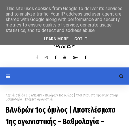
This site uses cookies from Google to deliver its services
and to analyze traffic. Your IP address and user-agent are
shared with Google along with performance and security
metrics to ensure quality of service, generate usage
statistics, and to detect and address abuse.
LEARN MORE
GOT IT
Αρχική σελίδα
Β ΑΝΔΡΩΝ
Β΄Ανδρών 1ος όμιλος | Αποτελέσματα 1ης αγωνιστικής –
Βαθμολογία – Επόμενη αγωνιστική
Β΄Ανδρών 1ος όμιλος | Αποτελέσματα
1ης αγωνιστικής – Βαθμολογία –