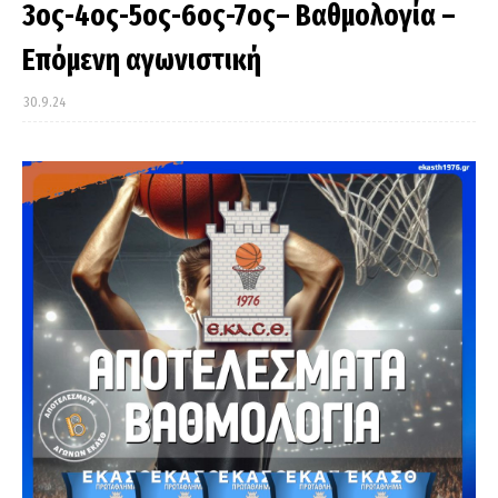
3ος-4ος-5ος-6ος-7ος– Βαθμολογία –
Επόμενη αγωνιστική
30.9.24