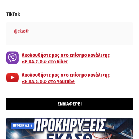
TikTok
@ekasth
Ακολουθήστε μας στο επίσημο κανάλι της
«Ε.ΚΑ.Σ.Θ.» στο Viber
Ακολουθήστε μας στο επίσημο κανάλι της
«Ε.ΚΑ.Σ.Θ.» στο Youtube
ΕΝΔΙΑΦΕΡΕΙ
ΠΡΟΚΗΡΥΞΕΙΣ