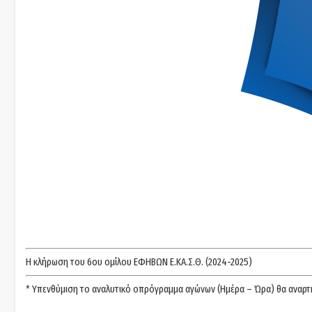
Η κλήρωση του 6ου ομίλου ΕΦΗΒΩΝ Ε.ΚΑ.Σ.Θ. (2024-2025)
* Υπενθύμιση το αναλυτικό οπρόγραμμα αγώνων (Ημέρα – Ώρα) θα αναρτ