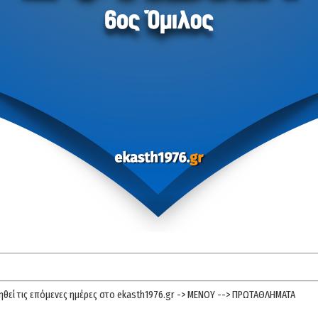
ηθεί τις επόμενες ημέρες στο ekasth1976.gr -> ΜΕΝΟΥ --> ΠΡΩΤΑΘΛΗΜΑΤΑ