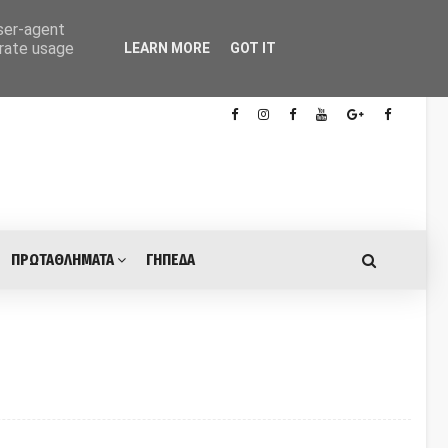
user-agent
erate usage
LEARN MORE
GOT IT
ΠΡΩΤΑΘΛΗΜΑΤΑ
ΓΗΠΕΔΑ