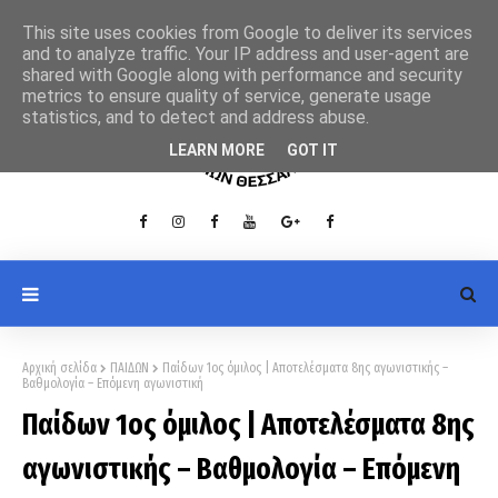
This site uses cookies from Google to deliver its services
and to analyze traffic. Your IP address and user-agent are
shared with Google along with performance and security
metrics to ensure quality of service, generate usage
statistics, and to detect and address abuse.
LEARN MORE
GOT IT
Αρχική σελίδα
ΠΑΙΔΩΝ
Παίδων 1ος όμιλος | Αποτελέσματα 8ης αγωνιστικής –
Βαθμολογία – Επόμενη αγωνιστική
Παίδων 1ος όμιλος | Αποτελέσματα 8ης
αγωνιστικής – Βαθμολογία – Επόμενη