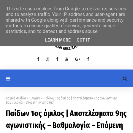
This site uses cookies from Google to deliver its services
and to analyze traffic. Your IP address and user-agent are
shared with Google along with performance and security
metrics to ensure quality of service, generate usage
statistics, and to detect and address abuse.
LEARN MORE
GOT IT
Αρχική σελίδα
ΠΑΙΔΩΝ
Παίδων 1ος όμιλος | Αποτελέσματα 9ης αγωνιστικής –
Βαθμολογία – Επόμενη αγωνιστική
Παίδων 1ος όμιλος | Αποτελέσματα 9ης
αγωνιστικής – Βαθμολογία – Επόμενη