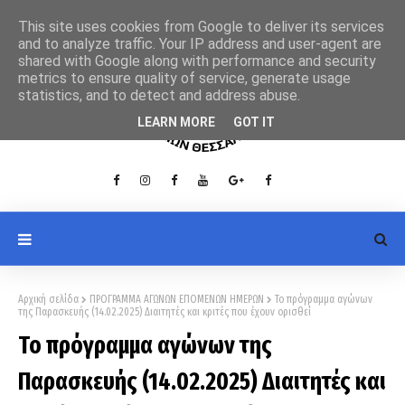
This site uses cookies from Google to deliver its services
and to analyze traffic. Your IP address and user-agent are
shared with Google along with performance and security
metrics to ensure quality of service, generate usage
statistics, and to detect and address abuse.
LEARN MORE
GOT IT
Αρχική σελίδα
ΠΡΟΓΡΑΜΜΑ ΑΓΩΝΩΝ ΕΠΟΜΕΝΩΝ ΗΜΕΡΩΝ
Το πρόγραμμα αγώνων
της Παρασκευής (14.02.2025) Διαιτητές και κριτές που έχουν ορισθεί
Το πρόγραμμα αγώνων της
Παρασκευής (14.02.2025) Διαιτητές και