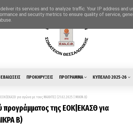
eliver its services and to analyze traffic. Your IP address and 
ormance and security metrics to ensure quality of service, gen
abuse.
ΒΕΒΑΙΩΣΕΙΣ
ΠΡΟΚΗΡΥΞΕΙΣ
ΠΡΟΓΡΑΜΜΑ
ΚΥΠΕΛΛΟ 2025-26
ΟΚ|ΕΚΑΣΘ για αγώνα με τους ΜΑΧΗΤΕΣ (21.02.2025 | ΜΙΚΡΑ Β)
ύ προγράμματος της ΕΟΚ|ΕΚΑΣΘ για
ΙΚΡΑ Β)