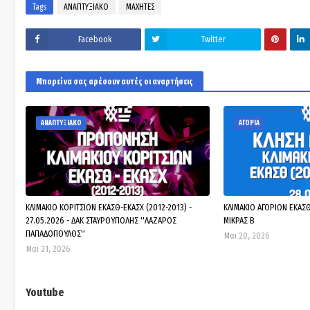
Tags
ΑΝΑΠΤΥΞΙΑΚΟ
ΜΑΧΗΤΕΣ
Facebook
Twitter
Μπορεί να σας αρέσουν αυτές οι αναρτήσεις
ΑΝΑΠΤΥΞΙΑΚΟ
ΑΓΟΡΙΑ
ΚΛΙΜΑΚΙΟ ΚΟΡΙΤΣΙΩΝ ΕΚΑΣΘ-ΕΚΑΣΧ (2012-2013) -
ΚΛΙΜΑΚΙΟ ΑΓΟΡΙΩΝ ΕΚΑΣΘ 
27.05.2026 - ΔΑΚ ΣΤΑΥΡΟΥΠΟΛΗΣ ''ΛΑΖΑΡΟΣ
ΜΙΚΡΑΣ Β
ΠΑΠΑΔΟΠΟΥΛΟΣ''
Μαι 20, 2026
Μαι 21, 2026
Youtube