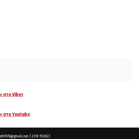
» στο Viber
.» στο Youtube
kasth1976@gmail.com | 2310 953822