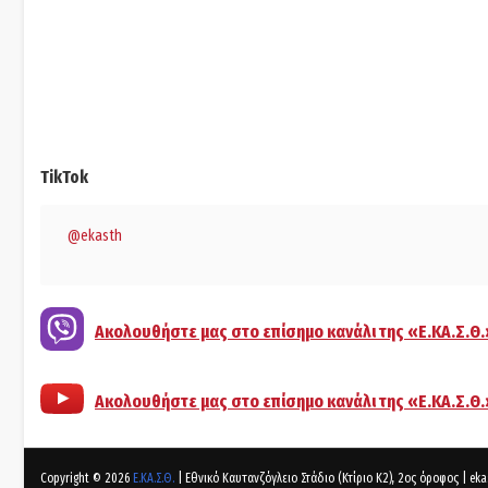
TikTok
@ekasth
Ακολουθήστε μας στο επίσημο κανάλι της «Ε.ΚΑ.Σ.Θ.
Ακολουθήστε μας στο επίσημο κανάλι της «Ε.ΚΑ.Σ.Θ
Copyright ©
2026
Ε.ΚΑ.Σ.Θ.
| Εθνικό Καυτανζόγλειο Στάδιο (Κτίριο Κ2), 2ος όροφος | e