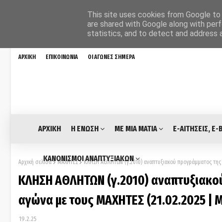
This site uses cookies from Google to d
are shared with Google along with perf
statistics, and to detect and address 
ΑΡΧΙΚΗ
ΕΠΙΚΟΙΝΩΝΙΑ
ΟΙ ΑΓΩΝΕΣ ΣΗΜΕΡΑ
ΑΡΧΙΚΗ
Η ΕΝΩΣΗ
ΜΕ ΜΙΑ ΜΑΤΙΑ
E-ΑΙΤΗΣΕΙΣ, E-
ΚΑΝΟΝΙΣΜΟΙ ΑΝΑΠΤΥΞΙΑΚΩΝ
Αρχική σελίδα
ΜΑΧΗΤΕΣ
ΚΛΗΣΗ ΑΘΛΗΤΩΝ (γ.2010) αναπτυξιακού προγράμματος της Ε
ΚΛΗΣΗ ΑΘΛΗΤΩΝ (γ.2010) αναπτυξιακο
αγώνα με τους ΜΑΧΗΤΕΣ (21.02.2025 | Μ
19.2.25