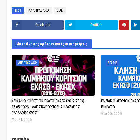
Tags
ΑΝΑΠΤΥΞΙΑΚΟ
ΕΟΚ
Facebook
Twitter
Μπορεί να σας αρέσουν αυτές οι αναρτήσεις
ΑΝΑΠΤΥΞΙΑΚΟ
ΑΓΟΡΙΑ
ΚΛΙΜΑΚΙΟ ΚΟΡΙΤΣΙΩΝ ΕΚΑΣΘ-ΕΚΑΣΧ (2012-2013) -
ΚΛΙΜΑΚΙΟ ΑΓΟΡΙΩΝ ΕΚΑΣΘ 
27.05.2026 - ΔΑΚ ΣΤΑΥΡΟΥΠΟΛΗΣ ''ΛΑΖΑΡΟΣ
ΜΙΚΡΑΣ Β
ΠΑΠΑΔΟΠΟΥΛΟΣ''
Μαι 20, 2026
Μαι 21, 2026
Youtube