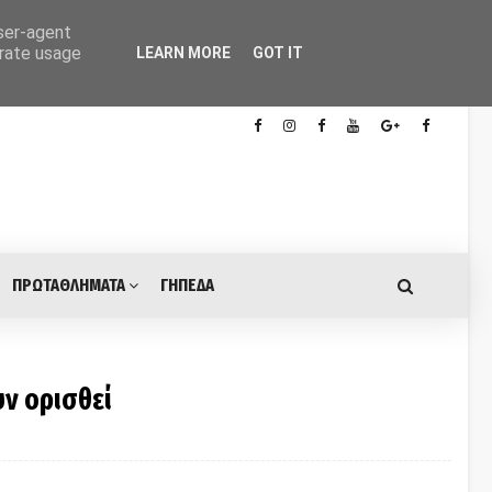
user-agent
erate usage
LEARN MORE
GOT IT
ΠΡΩΤΑΘΛΗΜΑΤΑ
ΓΗΠΕΔΑ
υν ορισθεί