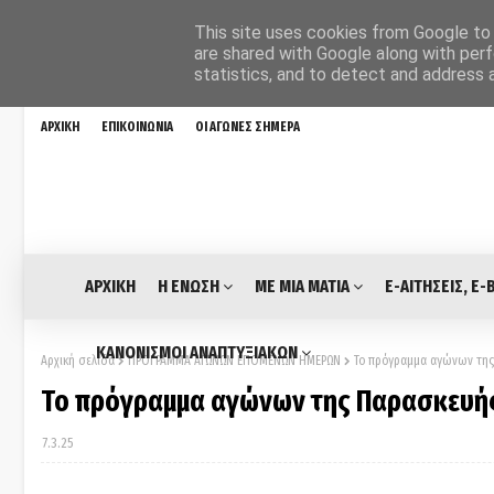
This site uses cookies from Google to d
are shared with Google along with perf
statistics, and to detect and address 
ΑΡΧΙΚΗ
ΕΠΙΚΟΙΝΩΝΙΑ
ΟΙ ΑΓΩΝΕΣ ΣΗΜΕΡΑ
ΑΡΧΙΚΗ
Η ΕΝΩΣΗ
ΜΕ ΜΙΑ ΜΑΤΙΑ
E-ΑΙΤΗΣΕΙΣ, E-
ΚΑΝΟΝΙΣΜΟΙ ΑΝΑΠΤΥΞΙΑΚΩΝ
Αρχική σελίδα
ΠΡΟΓΡΑΜΜΑ ΑΓΩΝΩΝ ΕΠΟΜΕΝΩΝ ΗΜΕΡΩΝ
Το πρόγραμμα αγώνων της Π
Το πρόγραμμα αγώνων της Παρασκευής (
7.3.25